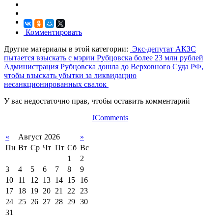
Комментировать
Другие материалы в этой категории:
Экс-депутат АКЗС
пытается взыскать с мэрии Рубцовска более 23 млн рублей
Администрация Рубцовска дошла до Верховного Суда РФ,
чтобы взыскать убытки за ликвидацию
несанкционированных свалок
У вас недостаточно прав, чтобы оставить комментарий
JComments
«
Август 2026
»
Пн
Вт
Ср
Чт
Пт
Сб
Вс
1
2
3
4
5
6
7
8
9
10
11
12
13
14
15
16
17
18
19
20
21
22
23
24
25
26
27
28
29
30
31