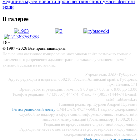
медицина
музей
новости
происшествия
спорт
ужасы
фэнтези
экшн
В галерее
18+
© 1997 - 2026 Все права защищены.
Полное или частичное копирование материалов сайта возможно только с
письменного разрешения администрации, а также с указанием прямой
активной ссылки на источник.
Учредитель: ЗАО «Рубцовск»
Адрес редакции и издателя: 658210, Россия, Алтайский край, г. Рубцовск,
пр-т Ленина, 171
Время работы редакции: пн.-чт., с 9.00 до 17.00, пт. с 9.00 до 13.00
Телефон редакции: +7 (38557) 444-74 | Факс: +7 (38557) 444-74 E-mail:
sale@rubtsovsk.ru
Главный редактор: Курков Андрей Юрьевич
Регистрационный номер
СМИ Эл № ФС77-66851 выдано федеральной
службой по надзору в сфере связи, информационных технологий и
массовых коммуникаций (Роскомнадзор) 15.08.2016 г.
Редакция не предоставляет справочной информации.
Редакция не несет ответственности за достоверность информации,
содержащейся в рекламных объявлениях.
Информация об ограничениях