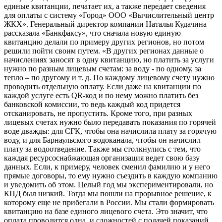
единые квитанции, печатает их, а также передает сведения
для оплаты с систему «Город» ООО «Вычислительный центр
ЖКХ». Генеральный директор компании Наталья Кудачина
рассказала «Банкфаксу», что сначала новую единую
квитанцию делали по примеру других регионов, но потом
решили пойти своим путем. «В других регионах данные о
начислениях заносят в одну квитанцию, но платить за услуги
нужно по разным лицевым счетам: за воду - по одному, за
тепло – по другому и т. д. По каждому лицевому счету нужно
проводить отдельную оплату. Если даже на квитанции по
каждой услуге есть QR-код и по нему можно платить без
банковской комиссии, то ведь каждый код придется
отсканировать, не пропустить. Кроме того, при разных
лицевых счетах нужно было передавать показания по горячей
воде дважды: для СГК, чтобы она начислила плату за горячую
воду, и для Барнаульского водоканала, чтобы он начислил
плату за водоотведение. Также мы столкнулись с тем, что
каждая ресурсоснабжающая организация ведет свою базу
данных. Если, к примеру, человек сменил фамилию и у него
прямые договоры, то ему нужно съездить в каждую компанию
и уведомить об этом. Целый год мы экспериментировали, но
КПД был низкий. Тогда мы пошли на прорывное решение, к
которому еще не прибегали в России. Мы стали формировать
квитанцию на базе единого лицевого счета. Это значит, что
оплата проводится одна, и сложностей с подачей показаний