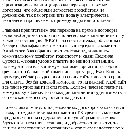
Организация сама инициировала переход на прямые
договоры, что объясняли легкостью воздействия на
должников, так как ограничить подачу электричества
технически проще, чем, к примеру, воды или отопления.
Главным препятствием для перехода на прямые договоры
была необходимость платить по нескольким квитанциями – у
каждого поставщика ЖКУ была своя платежка, объяснила в
беседе с «Банкфаксом» заместитель председателя комитета
Алтайского Заксобрания по строительству, жилищно-
коммунальному хозяйству, транспорту и связи Людмила
Суслова. «Людям удобно платить по единой квитанции,
потому что это как минимум экономия времени и средств
(речь идет о банковской комиссии – прим. ред. БФ). Если, к
примеру, сейчас ресурсовики на своих сайтах делают сервисы
для оплаты без банковской комиссии, то на каждый такой сайт
все-таки нужно зайти и оплатить. Если же человек платит за
коммуналку в банке, то по каждой квитанции будет взиматься
банковская комиссия», - отметила депутат.
По ее словам, минус опосредованных договоров заключается
в том, что «должники вытягивают из УК средства, которые
предназначены на содержание и текущий ремонт домов».
Здесь стоит пояснить: если люди добросовестно платят, то
деньги, адресованные поставщикам услуг, сразу поступают к