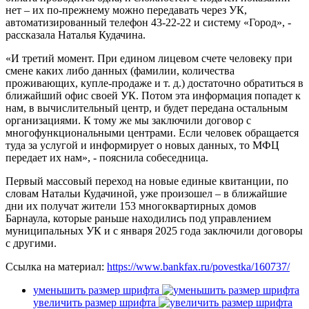
нет – их по-прежнему можно передавать через УК,
автоматизированный телефон 43-22-22 и систему «Город», -
рассказала Наталья Кудачина.
«И третий момент. При едином лицевом счете человеку при
смене каких либо данных (фамилии, количества
проживающих, купле-продаже и т. д.) достаточно обратиться в
ближайший офис своей УК. Потом эта информация попадет к
нам, в вычислительный центр, и будет передана остальным
организациями. К тому же мы заключили договор с
многофункциональными центрами. Если человек обращается
туда за услугой и информирует о новых данных, то МФЦ
передает их нам», - пояснила собеседница.
Первый массовый переход на новые единые квитанции, по
словам Натальи Кудачиной, уже произошел – в ближайшие
дни их получат жители 153 многоквартирных домов
Барнаула, которые раньше находились под управлением
муниципальных УК и с января 2025 года заключили договоры
с другими.
Ссылка на материал:
https://www.bankfax.ru/povestka/160737/
уменьшить размер шрифта
увеличить размер шрифта