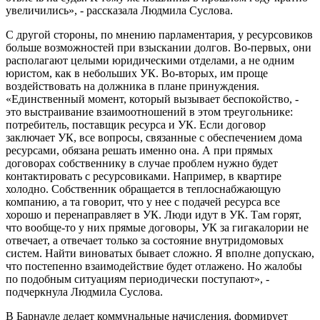
увеличились», - рассказала Людмила Суслова.
С другой стороны, по мнению парламентария, у ресурсовиков
больше возможностей при взыскании долгов. Во-первых, они
располагают целыми юридическими отделами, а не одним
юристом, как в небольших УК. Во-вторых, им проще
воздействовать на должника в плане принуждения.
«Единственный момент, который вызывает беспокойство, -
это выстраивание взаимоотношений в этом треугольнике:
потребитель, поставщик ресурса и УК. Если договор
заключает УК, все вопросы, связанные с обеспечением дома
ресурсами, обязана решать именно она. А при прямых
договорах собственнику в случае проблем нужно будет
контактировать с ресурсовиками. Например, в квартире
холодно. Собственник обращается в теплоснабжающую
компанию, а та говорит, что у нее с подачей ресурса все
хорошо и перенаправляет в УК. Люди идут в УК. Там горят,
что вообще-то у них прямые договоры, УК за гигакалории не
отвечает, а отвечает только за состояние внутридомовых
систем. Найти виноватых бывает сложно. Я вполне допускаю,
что постепенно взаимодействие будет отлажено. Но жалобы
по подобным ситуациям периодически поступают», -
подчеркнула Людмила Суслова.
В Барнауле делает коммунальные начисления, формирует