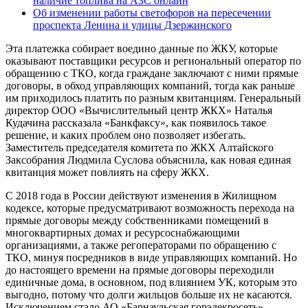
наличие топлива на АЗС онлайн
Об изменении работы светофоров на пересечении
проспекта Ленина и улицы Дзержинского
Эта платежка собирает воедино данные по ЖКУ, которые
оказывают поставщики ресурсов и региональный оператор по
обращению с ТКО, когда граждане заключают с ними прямые
договоры, в обход управляющих компаний, тогда как раньше
им приходилось платить по разным квитанциям. Генеральный
директор ООО «Вычислительный центр ЖКХ» Наталья
Кудачина рассказала «Банкфаксу», как появилось такое
решение, и каких проблем оно позволяет избегать.
Заместитель председателя комитета по ЖКХ Алтайского
Заксобрания Людмила Суслова объяснила, как новая единая
квитанция может повлиять на сферу ЖКХ.
С 2018 года в России действуют изменения в Жилищном
кодексе, которые предусматривают возможность перехода на
прямые договоры между собственниками помещений в
многоквартирных домах и ресурсоснабжающими
организациями, а также регоператорами по обращению с
ТКО, минуя посредников в виде управляющих компаний. Но
до настоящего времени на прямые договоры переходили
единичные дома, в основном, под влиянием УК, которым это
выгодно, потому что долги жильцов больше их не касаются.
Исключением стало АО «Барнаульская горэлекросеть».