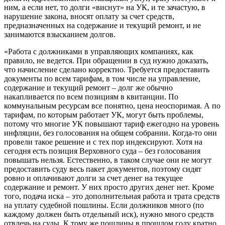
ним, а если нет, то долги «виснут» на УК, и те зачастую, в
нарушение закона, вносят оплату за счет средств,
предназначенных на содержание и текущий ремонт, и не
занимаются взысканием долгов.
«Работа с должниками в управляющих компаниях, как
правило, не ведется. При обращении в суд нужно доказать,
что начисление сделано корректно. Требуется предоставить
документы по всем тарифам, в том числе на управление,
содержание и текущий ремонт – долг же обычно
накапливается по всем позициям в квитанции. По
коммунальным ресурсам все понятно, цена неоспоримая. А по
тарифам, по которым работает УК, могут быть проблемы,
потому что многие УК повышают тариф ежегодно на уровень
инфляции, без голосования на общем собрании. Когда-то они
провели такое решение и с тех пор индексируют. Хотя на
сегодня есть позиция Верховного суда – без голосования
повышать нельзя. Естественно, в таком случае они не могут
предоставить суду весь пакет документов, поэтому сидят
ровно и оплачивают долги за счет денег на текущее
содержание и ремонт. У них просто других денег нет. Кроме
того, подача иска – это дополнительная работа и трата средств
на уплату судебной пошлины. Если должников много (по
каждому должен быть отдельный иск), нужно много средств
отвлечь на суды. К тому же пошлины в прошлом году кратно