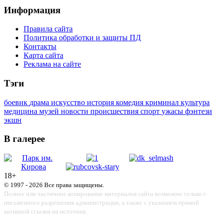
Информация
Правила сайта
Политика обработки и защиты ПД
Контакты
Карта сайта
Реклама на сайте
Тэги
боевик
драма
искусство
история
комедия
криминал
культура
медицина
музей
новости
происшествия
спорт
ужасы
фэнтези
экшн
В галерее
18+
© 1997 - 2026 Все права защищены.
Полное или частичное копирование материалов сайта возможно только с
письменного разрешения администрации, а также с указанием прямой
активной ссылки на источник.