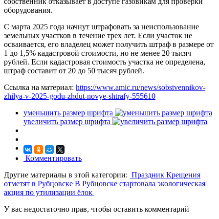
собственник отказывает в доступе газовикам для проверки
оборудования.
С марта 2025 года начнут штрафовать за неиспользование
земельных участков в течение трех лет. Если участок не
осваивается, его владелец может получить штраф в размере от
1 до 1,5% кадастровой стоимости, но не менее 20 тысяч
рублей. Если кадастровая стоимость участка не определена,
штраф составит от 20 до 50 тысяч рублей.
Ссылка на материал:
https://www.amic.ru/news/sobstvennikov-
zhilya-v-2025-godu-zhdut-novye-shtrafy-555610
уменьшить размер шрифта
увеличить размер шрифта
Комментировать
Другие материалы в этой категории:
Праздник Крещения
отметят в Рубцовске
В Рубцовске стартовала экологическая
акция по утилизации ёлок
У вас недостаточно прав, чтобы оставить комментарий