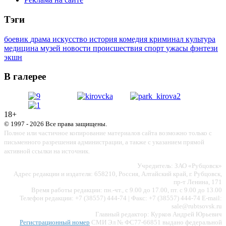
Тэги
боевик
драма
искусство
история
комедия
криминал
культура
медицина
музей
новости
происшествия
спорт
ужасы
фэнтези
экшн
В галерее
18+
© 1997 - 2026 Все права защищены.
Полное или частичное копирование материалов сайта возможно только с
письменного разрешения администрации, а также с указанием прямой
активной ссылки на источник.
Учредитель: ЗАО «Рубцовск»
Адрес редакции и издателя: 658210, Россия, Алтайский край, г. Рубцовск,
пр-т Ленина, 171
Время работы редакции: пн.-чт., с 9.00 до 17.00, пт. с 9.00 до 13.00
Телефон редакции: +7 (38557) 444-74 | Факс: +7 (38557) 444-74 E-mail:
sale@rubtsovsk.ru
Главный редактор: Курков Андрей Юрьевич
Регистрационный номер
СМИ Эл № ФС77-66851 выдано федеральной