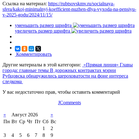
Ссылка на материал:
https://rubtsovskmv.ru/socialnaya-
sfera/kakoj-minimalnyj-koefficient-nuzhen-dlya-vyxoda-na-pensiyu-
v-2025-godu/2024/11/15/
уменьшить размер шрифта
увеличить размер шрифта
Комментировать
Другие материалы в этой категории:
«Прямая линия» Главы
города: главные темы
В дорожных контрактах мэрии
Рубцовска обнаружились шероховатости на фоне интереса
следкома
У вас недостаточно прав, чтобы оставить комментарий
JComments
«
Август 2026
»
Пн
Вт
Ср
Чт
Пт
Сб
Вс
1
2
3
4
5
6
7
8
9