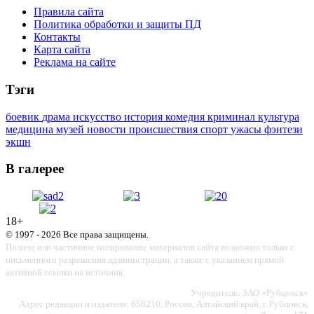
Правила сайта
Политика обработки и защиты ПД
Контакты
Карта сайта
Реклама на сайте
Тэги
боевик
драма
искусство
история
комедия
криминал
культура
медицина
музей
новости
происшествия
спорт
ужасы
фэнтези
экшн
В галерее
18+
© 1997 - 2026 Все права защищены.
Полное или частичное копирование материалов сайта возможно только с
письменного разрешения администрации, а также с указанием прямой
активной ссылки на источник.
Учредитель: ЗАО «Рубцовск»
Адрес редакции и издателя: 658210, Россия, Алтайский край, г. Рубцовск,