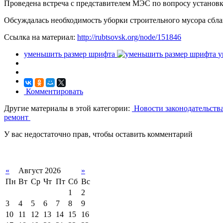
Проведена встреча с представителем МЭС по вопросу установк
Обсуждалась необходимость уборки строительного мусора сблаг
Ссылка на материал:
http://rubtsovsk.org/node/151846
уменьшить размер шрифта
у
Комментировать
Другие материалы в этой категории:
Новости законодательств
ремонт
У вас недостаточно прав, чтобы оставить комментарий
«
Август 2026
»
Пн
Вт
Ср
Чт
Пт
Сб
Вс
1
2
3
4
5
6
7
8
9
10
11
12
13
14
15
16