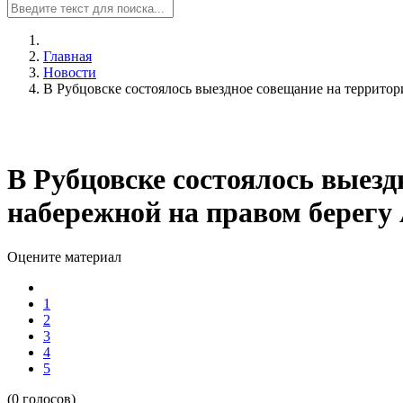
Главная
Новости
В Рубцовске состоялось выездное совещание на территор
В Рубцовске состоялось выезд
набережной на правом берегу
Оцените материал
1
2
3
4
5
(0 голосов)