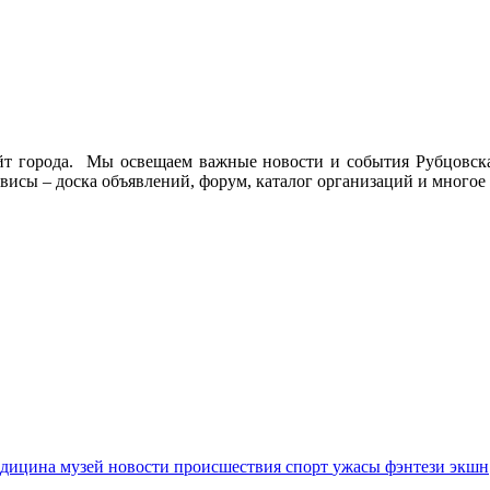
йт города. Мы освещаем важные новости и события Рубцовска 
висы – доска объявлений, форум, каталог организаций и многое 
едицина
музей
новости
происшествия
спорт
ужасы
фэнтези
экшн