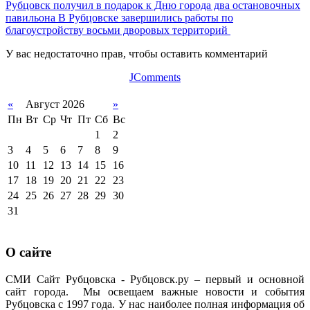
Рубцовск получил в подарок к Дню города два остановочных
павильона
В Рубцовске завершились работы по
благоустройству восьми дворовых территорий
У вас недостаточно прав, чтобы оставить комментарий
JComments
«
Август 2026
»
Пн
Вт
Ср
Чт
Пт
Сб
Вс
1
2
3
4
5
6
7
8
9
10
11
12
13
14
15
16
17
18
19
20
21
22
23
24
25
26
27
28
29
30
31
О сайте
СМИ Сайт Рубцовска - Рубцовск.ру – первый и основной
сайт города. Мы освещаем важные новости и события
Рубцовска с 1997 года. У нас наиболее полная информация об