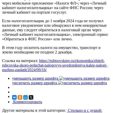
через мобильное приложение «Налоги ФЛ»; через «Личный
кабинет налогоплательщика» на сайте ФНС России; через
личный кабинет на портале госуслуг.
Если налогоплательщик до 1 ноября 2024 года не получил
налоговое уведомление или обнаружил в нем некорректные
данные, ему следует обратиться в налоговый орган через
«Личный кабинет налогоплательщика», электронный сервис
«Обратиться в ФНС России» или лично.
В этом году оплатить налоги на имущество, транспорт и
землю необходимо не позднее 2 декабря.
Ссылка на материал:
https://rubtsovskmv.ru/ekonomika/zhiteli-
rubcovska-skoro-poluchat-nalogovye-uvedomleniya-kakie-nalogi-
nuzhno-zaplatit/2024/09/16/
уменьшить размер шрифта
увеличить размер шрифта
Комментировать
Другие материалы в этой категории:
Стильно и с душой: