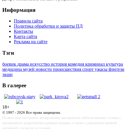
Информация
Правила сайта
Политика обработки и защиты ПД
Контакты
Карта сайта
Реклама на сайте
Тэги
боевик
драма
искусство
история
комедия
криминал
культура
медицина
музей
новости
происшествия
спорт
ужасы
фэнтези
экшн
В галерее
18+
© 1997 - 2026 Все права защищены.
Полное или частичное копирование материалов сайта возможно только с
письменного разрешения администрации, а также с указанием прямой
активной ссылки на источник.