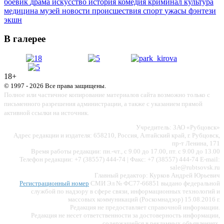
боевик
драма
искусство
история
комедия
криминал
культура
медицина
музей
новости
происшествия
спорт
ужасы
фэнтези
экшн
В галерее
18+
© 1997 - 2026 Все права защищены.
Полное или частичное копирование материалов сайта возможно только с
письменного разрешения администрации, а также с указанием прямой
активной ссылки на источник.
Учредитель: ЗАО «Рубцовск»
Адрес редакции и издателя: 658210, Россия, Алтайский край, г. Рубцовск,
пр-т Ленина, 171
Время работы редакции: пн.-чт., с 9.00 до 17.00, пт. с 9.00 до 13.00
Телефон редакции: +7 (38557) 444-74 | Факс: +7 (38557) 444-74 E-mail:
sale@rubtsovsk.ru
Главный редактор: Курков Андрей Юрьевич
Регистрационный номер
СМИ Эл № ФС77-66851 выдано федеральной
службой по надзору в сфере связи, информационных технологий и
массовых коммуникаций (Роскомнадзор) 15.08.2016 г.
Редакция не предоставляет справочной информации.
Редакция не несет ответственности за достоверность информации,
содержащейся в рекламных объявлениях.