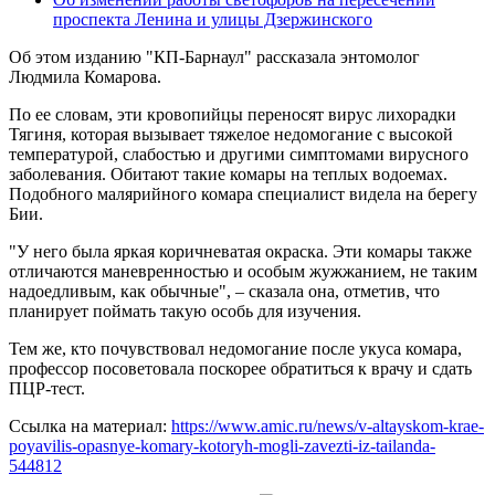
проспекта Ленина и улицы Дзержинского
Об этом изданию "КП-Барнаул" рассказала энтомолог
Людмила Комарова.
По ее словам, эти кровопийцы переносят вирус лихорадки
Тягиня, которая вызывает тяжелое недомогание с высокой
температурой, слабостью и другими симптомами вирусного
заболевания. Обитают такие комары на теплых водоемах.
Подобного малярийного комара специалист видела на берегу
Бии.
"У него была яркая коричневатая окраска. Эти комары также
отличаются маневренностью и особым жужжанием, не таким
надоедливым, как обычные", – сказала она, отметив, что
планирует поймать такую особь для изучения.
Тем же, кто почувствовал недомогание после укуса комара,
профессор посоветовала поскорее обратиться к врачу и сдать
ПЦР-тест.
Ссылка на материал:
https://www.amic.ru/news/v-altayskom-krae-
poyavilis-opasnye-komary-kotoryh-mogli-zavezti-iz-tailanda-
544812