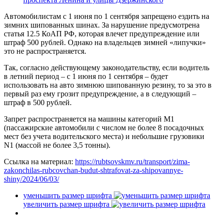
Автомобилистам с 1 июня по 1 сентября запрещено ездить на
зимних шипованных шинах. За нарушение предусмотрена
статья 12.5 КоАП РФ, которая влечет предупреждение или
штраф 500 рублей. Однако на владельцев зимней «липучки»
это не распространяется.
Так, согласно действующему законодательству, если водитель
в летний период – с 1 июня по 1 сентября – будет
использовать на авто зимнюю шипованную резину, то за это в
первый раз ему грозит предупреждение, а в следующий –
штраф в 500 рублей.
Запрет распространяется на машины категорий M1
(пассажирские автомобили с числом не более 8 посадочных
мест без учета водительского места) и небольшие грузовики
N1 (массой не более 3,5 тонны).
Ссылка на материал:
https://rubtsovskmv.ru/transport/zima-
zakonchilas-rubcovchan-budut-shtrafovat-za-shipovannye-
shiny/2024/06/03/
уменьшить размер шрифта
увеличить размер шрифта