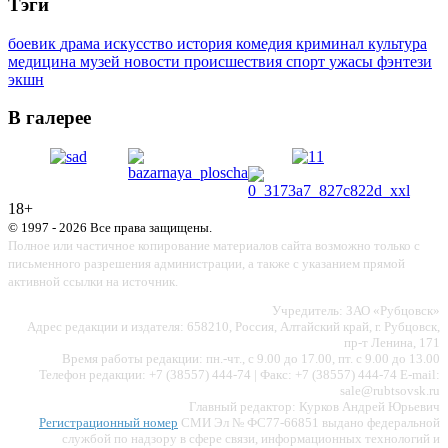
Тэги
боевик
драма
искусство
история
комедия
криминал
культура
медицина
музей
новости
происшествия
спорт
ужасы
фэнтези
экшн
В галерее
18+
© 1997 - 2026 Все права защищены.
Полное или частичное копирование материалов сайта возможно только с
письменного разрешения администрации, а также с указанием прямой
активной ссылки на источник.
Учредитель: ЗАО «Рубцовск»
Адрес редакции и издателя: 658210, Россия, Алтайский край, г. Рубцовск,
пр-т Ленина, 171
Время работы редакции: пн.-чт., с 9.00 до 17.00, пт. с 9.00 до 13.00
Телефон редакции: +7 (38557) 444-74 | Факс: +7 (38557) 444-74 E-mail:
sale@rubtsovsk.ru
Главный редактор: Курков Андрей Юрьевич
Регистрационный номер
СМИ Эл № ФС77-66851 выдано федеральной
службой по надзору в сфере связи, информационных технологий и