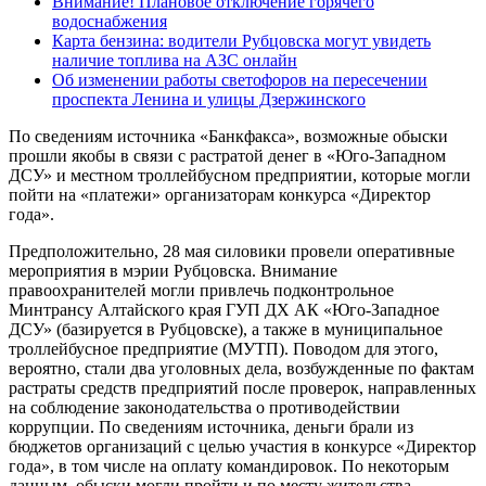
Внимание! Плановое отключение горячего
водоснабжения
Карта бензина: водители Рубцовска могут увидеть
наличие топлива на АЗС онлайн
Об изменении работы светофоров на пересечении
проспекта Ленина и улицы Дзержинского
По сведениям источника «Банкфакса», возможные обыски
прошли якобы в связи с растратой денег в «Юго-Западном
ДСУ» и местном троллейбусном предприятии, которые могли
пойти на «платежи» организаторам конкурса «Директор
года».
Предположительно, 28 мая силовики провели оперативные
мероприятия в мэрии Рубцовска. Внимание
правоохранителей могли привлечь подконтрольное
Минтрансу Алтайского края ГУП ДХ АК «Юго-Западное
ДСУ» (базируется в Рубцовске), а также в муниципальное
троллейбусное предприятие (МУТП). Поводом для этого,
вероятно, стали два уголовных дела, возбужденные по фактам
растраты средств предприятий после проверок, направленных
на соблюдение законодательства о противодействии
коррупции. По сведениям источника, деньги брали из
бюджетов организаций с целью участия в конкурсе «Директор
года», в том числе на оплату командировок. По некоторым
данным, обыски могли пройти и по месту жительства