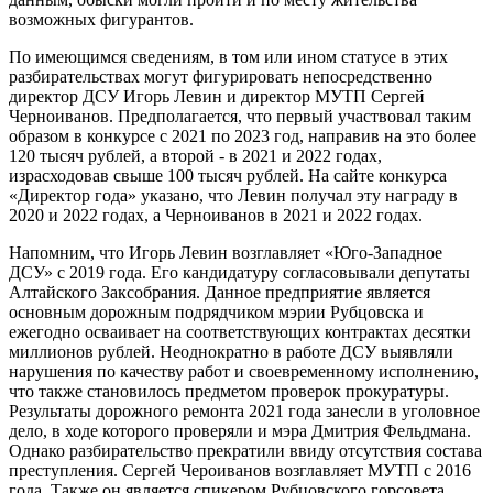
возможных фигурантов.
По имеющимся сведениям, в том или ином статусе в этих
разбирательствах могут фигурировать непосредственно
директор ДСУ Игорь Левин и директор МУТП Сергей
Черноиванов. Предполагается, что первый участвовал таким
образом в конкурсе с 2021 по 2023 год, направив на это более
120 тысяч рублей, а второй - в 2021 и 2022 годах,
израсходовав свыше 100 тысяч рублей. На сайте конкурса
«Директор года» указано, что Левин получал эту награду в
2020 и 2022 годах, а Черноиванов в 2021 и 2022 годах.
Напомним, что Игорь Левин возглавляет «Юго-Западное
ДСУ» с 2019 года. Его кандидатуру согласовывали депутаты
Алтайского Заксобрания. Данное предприятие является
основным дорожным подрядчиком мэрии Рубцовска и
ежегодно осваивает на соответствующих контрактах десятки
миллионов рублей. Неоднократно в работе ДСУ выявляли
нарушения по качеству работ и своевременному исполнению,
что также становилось предметом проверок прокуратуры.
Результаты дорожного ремонта 2021 года занесли в уголовное
дело, в ходе которого проверяли и мэра Дмитрия Фельдмана.
Однако разбирательство прекратили ввиду отсутствия состава
преступления. Сергей Чероиванов возглавляет МУТП с 2016
года. Также он является спикером Рубцовского горсовета.