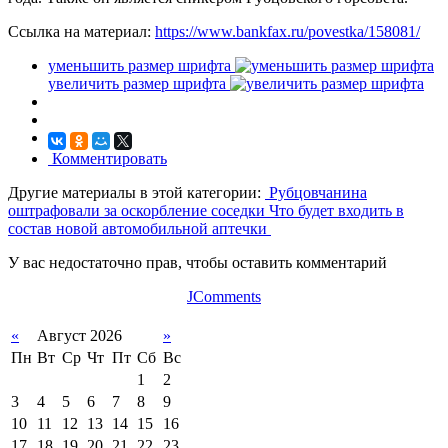
Ссылка на материал:
https://www.bankfax.ru/povestka/158081/
уменьшить размер шрифта
увеличить размер шрифта
Комментировать
Другие материалы в этой категории:
Рубцовчанина
оштрафовали за оскорбление соседки
Что будет входить в
состав новой автомобильной аптечки
У вас недостаточно прав, чтобы оставить комментарий
JComments
«
Август 2026
»
Пн
Вт
Ср
Чт
Пт
Сб
Вс
1
2
3
4
5
6
7
8
9
10
11
12
13
14
15
16
17
18
19
20
21
22
23