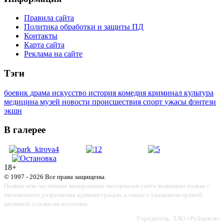
Правила сайта
Политика обработки и защиты ПД
Контакты
Карта сайта
Реклама на сайте
Тэги
боевик
драма
искусство
история
комедия
криминал
культура
медицина
музей
новости
происшествия
спорт
ужасы
фэнтези
экшн
В галерее
18+
© 1997 - 2026 Все права защищены.
Полное или частичное копирование материалов сайта возможно только с
письменного разрешения администрации, а также с указанием прямой
активной ссылки на источник.
Учредитель: ЗАО «Рубцовск»