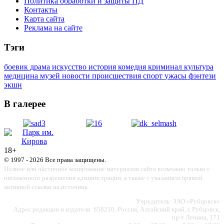
Политика обработки и защиты ПД
Контакты
Карта сайта
Реклама на сайте
Тэги
боевик
драма
искусство
история
комедия
криминал
культура
медицина
музей
новости
происшествия
спорт
ужасы
фэнтези
экшн
В галерее
18+
© 1997 - 2026 Все права защищены.
Полное или частичное копирование материалов сайта возможно только с
письменного разрешения администрации, а также с указанием прямой
активной ссылки на источник.
Учредитель: ЗАО «Рубцовск»
Адрес редакции и издателя: 658210, Россия, Алтайский край, г. Рубцовск,
пр-т Ленина, 171