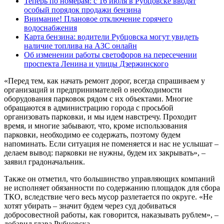
Теперь по номерам: с 16 июля в Рубцовске вводят
особый порядок продажи бензина
Внимание! Плановое отключение горячего
водоснабжения
Карта бензина: водители Рубцовска могут увидеть
наличие топлива на АЗС онлайн
Об изменении работы светофоров на пересечении
проспекта Ленина и улицы Дзержинского
«Перед тем, как начать ремонт дорог, всегда спрашиваем у
организаций и предпринимателей о необходимости
оборудования парковок рядом с их объектами. Многие
обращаются в администрацию города с просьбой
организовать парковки, и мы идем навстречу. Проходит
время, и многие забывают, что, кроме использования
парковки, необходимо ее содержать, поэтому будем
напоминать. Если ситуация не поменяется и нас не услышат –
делаем вывод: парковки не нужны, будем их закрывать», –
заявил градоначальник.
Также он отметил, что большинство управляющих компаний
не исполняет обязанности по содержанию площадок для сбора
ТКО, вследствие чего весь мусор разлетается по округе. «Не
хотят убирать – значит будем через суд добиваться
добросовестной работы, как говорится, наказывать рублем», –
добавил глава Рубцовска.