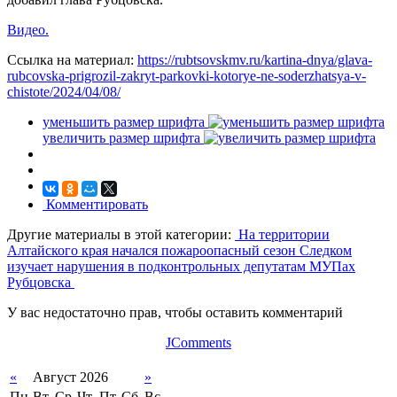
Видео.
Ссылка на материал:
https://rubtsovskmv.ru/kartina-dnya/glava-
rubcovska-prigrozil-zakryt-parkovki-kotorye-ne-soderzhatsya-v-
chistote/2024/04/08/
уменьшить размер шрифта
увеличить размер шрифта
Комментировать
Другие материалы в этой категории:
На территории
Алтайского края начался пожароопасный сезон
Следком
изучает нарушения в подконтрольных депутатам МУПах
Рубцовска
У вас недостаточно прав, чтобы оставить комментарий
JComments
«
Август 2026
»
Пн
Вт
Ср
Чт
Пт
Сб
Вс