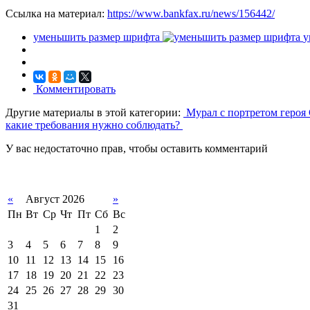
Ссылка на материал:
https://www.bankfax.ru/news/156442/
уменьшить размер шрифта
у
Комментировать
Другие материалы в этой категории:
Мурал с портретом героя 
какие требования нужно соблюдать?
У вас недостаточно прав, чтобы оставить комментарий
«
Август 2026
»
Пн
Вт
Ср
Чт
Пт
Сб
Вс
1
2
3
4
5
6
7
8
9
10
11
12
13
14
15
16
17
18
19
20
21
22
23
24
25
26
27
28
29
30
31