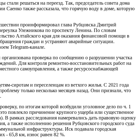
 стали решаться на переезд. Так, председатель совета дома
ии Саенко также рассказала, что горячую воду в доме, которую
оисшествии проинформировал глава Рубцовска Дмитрий
переулка Улежникова по проспекту Ленина. По словам
ельство Алтайского края для оказания финансовой помощи в
бращения граждан и устраняют аварийные ситуации.
оем Telegram-канале.
й организована проверка по сообщению о разрушении участка
еждений. Для контроля ремонтно-восстановительных работ на
 местного самоуправления, а также ресурсоснабжающей
детям-сиротам и переселенцам из ветхого жилья. С 2021 года
облему только несколько месяцев назад. Они признали, что
.
оверку, по итогам которой возбудили уголовное дело по ч. 1
и это повлекло причинение крупного ущерба или существенное
). В рамках расследования намеревались дать правовую оценку
ия, а также исполнению решения Рубцовского городского суда
оммунальной инфраструктуры. Иск подавала городская
х - 65,8 км, износ равен 82 %.