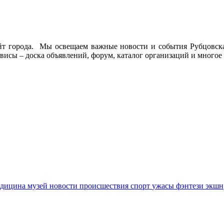
йт города. Мы освещаем важные новости и события Рубцовска 
висы – доска объявлений, форум, каталог организаций и многое 
едицина
музей
новости
происшествия
спорт
ужасы
фэнтези
экшн