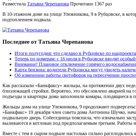
Разместила
Татьяна Черепанова
Прочитано
1367 раз
В 10-этажном доме на улице Улежникова, 9 в Рубцовске, в кото
подтоплением подвала.
Последнее от Татьяна Черепанова
Итоги полугодия: что сделано в Рубцовске по нацпроект
Теперь по номерам: с 16 июля в Рубцовске вводят особы
Внимание! Плановое отключение горячего водоснабжени
Карта бензина: водители Рубцовска могут увидеть налич
Об изменении работы светофоров на пересечении просп
Как рассказали «Банкфаксу» жильцы, на протяжении двух неде
близлежащей стройки. Вероятно, это обусловлено аварией на 
подъезды и квартиры дома заполонили комары, плодящиеся в по
Жильцы дома на улице Улежникова, 9 продолжают подвергаться
«Банкфакс» 19 декабря член совета дома Антонина Шучко, нача
подвальную дверь. Собеседница пояснила, что изначально заст
выливаются в котлован под предполагаемым третьим. Работы 
Вместе с тем в сыром подвале настолько сильно расплодились