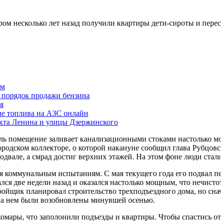
ром несколько лет назад получили квартиры дети-сироты и перес
ам
й порядок продажи бензина
я
ие топлива на АЗС онлайн
екта Ленина и улицы Дзержинского
ль помещение заливает канализационными стоками настолько мо
городском коллекторе, о которой накануне сообщил глава Рубцо
двале, а смрад достиг верхних этажей. На этом фоне люди стали
 коммунальным испытаниям. С мая текущего года его подвал пе
лся две недели назад и оказался настолько мощным, что нечисто
ройщик планировал строительство трехподъездного дома, но снач
на нем были возобновлены минувшей осенью.
 комары, что заполонили подъезды и квартиры. Чтобы спастись 