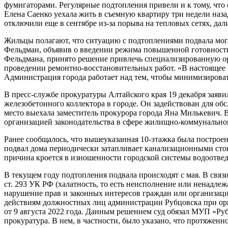
фумигаторами. Регулярные подтопления привели и к тому, что 
Елена Саенко уехала жить в съемную квартиру три недели назад
отключили еще в сентябре из-за порыва на тепловых сетях, дали
Жильцы полагают, что ситуацию с подтоплениями подвала могл
Фельдман, объявив о введении режима повышенной готовности
Фельдмана, принято решение привлечь специализированную орг
проведении ремонтно-восстановительных работ. «В настоящее
Администрация города работает над тем, чтобы минимизировать
В пресс-службе прокуратуры Алтайского края 19 декабря заяв
железобетонного коллектора в городе. Он задействован для о
место выехала заместитель прокурора города Яна Милькевич. 
организацией законодательства в сфере жилищно-коммунальног
Ранее сообщалось, что вышеуказанная 10-этажка была построена
подвал дома периодически затапливает канализационными сток
причина кроется в изношенности городской системы водоотведе
В текущем году подтопления подвала происходят с мая. В связ
ст. 293 УК РФ (халатность, то есть неисполнение или ненадл
нарушение прав и законных интересов граждан или организаци
действиям должностных лиц администрации Рубцовска при орг
от 9 августа 2022 года. Данным решением суд обязал МУП «Р
прокуратура. В нем, в частности, было указано, что протяженно