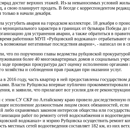
смрад достиг верхних этажей. Из-за невыносимых условий жильцы
, а свою планирует продать. В беседе с корреспондентом редакц
 только в начали декабря.
а усугубить авария на городском коллекторе. 18 декабря о пр
 муниципального характера в границах от бульвара Победы до 
анизацию для устранения аварии, а также обратиться в правит
 время работники МУП «Рубцовский водоканал» отрабатывают о
 возможные негативные последствия аварии», - написал он в св
или, что по поручению главы ведомства рубцовской прокуратуро
бслуживания более 40 многоквартирных домов и социальных учр
В ходе проверки прокуратура даст оценку исполнению органами
о хозяйства и соблюдения прав граждан при оказании услуг.
 в 2016 году, часть квартир в ней предоставлены государством 
ами. Власти Рубцовска впервые публично прокомментировали пр
ния, и заявили, что прилагают все усилия для ее реконструкции
и с этим СУ СКР по Алтайскому краю провело доследственную пр
ежащее исполнение должностным лицом своих обязанностей, есл
й либо охраняемых законом интересов общества или государства
анизации работ по ремонту сетей водоснабжения и водоотведен
убцовский водоканал» и мэрию Рубцовска осуществить ремонт к
сть местных сетей водоотведения составляет 182 км, из них ветхи