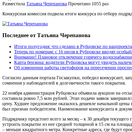
Разместила
Татьяна Черепанова
Прочитано
1055 раз
Конкурсная комиссия подвела итоги конкурса по отбору подря
Последнее от Татьяна Черепанова
Итоги полугодия: что сделано в Рубцовске по нацпроект
Теперь по номерам: с 16 июля в Рубцовске вводят особы
Внимание! Плановое отключение горячего водоснабжени
Карта бензина: водители Рубцовска могут увидеть налич
Об изменении работы светофоров на пересечении просп
Согласно данным портала Госзакупки, победил конкурсант, запр
сомнения у наблюдателей в долговечности такого покрытия.
22 ноября администрация Рубцовска объявила аукцион на отсы
составила ровно 7,5 млн рублей. Этап подачи заявок завершилс
цену. Худшее предложение оказалось дешевле начальной цены по
был признан победителем. Наименование конкурсанта в докуме
Подрядчику предстоит всего за месяц – к 30 декабря текущего 
устроить покрытие из нее средней толщиной в 15 см на площад
– меньше квадратного метра. Конкретные адреса, где будут пр