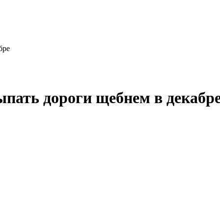
бре
ыпать дороги щебнем в декабр