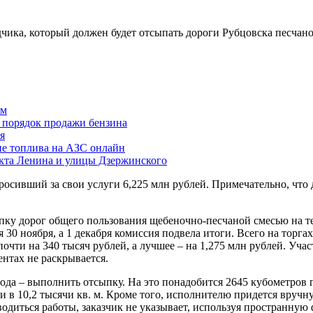
дчика, который должен будет отсыпать дороги Рубцовска песчан
ам
й порядок продажи бензина
я
ие топлива на АЗС онлайн
екта Ленина и улицы Дзержинского
осивший за свои услуги 6,225 млн рублей. Примечательно, что д
пку дорог общего пользования щебеночно-песчаной смесью на те
я 30 ноября, а 1 декабря комиссия подвела итоги. Всего на торг
чти на 340 тысяч рублей, а лучшее – на 1,275 млн рублей. Участ
нтах не раскрывается.
года – выполнить отсыпку. На это понадобится 2645 кубометров 
и в 10,2 тысячи кв. м. Кроме того, исполнителю придется вруч
оводиться работы, заказчик не указывает, используя пространну