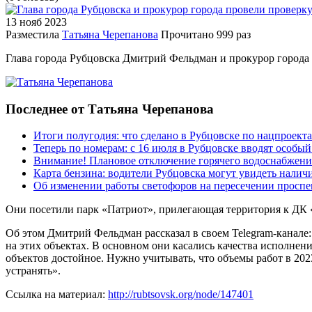
13 нояб
2023
Разместила
Татьяна Черепанова
Прочитано
999 раз
Глава города Рубцовска Дмитрий Фельдман и прокурор города 
Последнее от Татьяна Черепанова
Итоги полугодия: что сделано в Рубцовске по нацпроект
Теперь по номерам: с 16 июля в Рубцовске вводят особы
Внимание! Плановое отключение горячего водоснабжени
Карта бензина: водители Рубцовска могут увидеть налич
Об изменении работы светофоров на пересечении просп
Они посетили парк «Патриот», прилегающая территория к ДК 
Об этом Дмитрий Фельдман рассказал в своем Telegram-канале
на этих объектах. В основном они касались качества исполнен
объектов достойное. Нужно учитывать, что объемы работ в 202
устранять».
Ссылка на материал:
http://rubtsovsk.org/node/147401