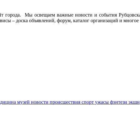
йт города. Мы освещаем важные новости и события Рубцовска 
висы – доска объявлений, форум, каталог организаций и многое 
едицина
музей
новости
происшествия
спорт
ужасы
фэнтези
экшн