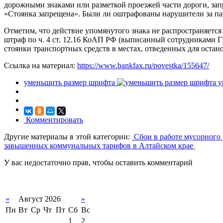
дорожными знаками или разметкой проезжей части дороги, за
«Стоянка запрещена». Были ли оштрафованы нарушители за парк
Отметим, что действие упомянутого знака не распространяется
штраф по ч. 4 ст. 12.16 КоАП РФ (выписанный сотрудниками ГИ
стоянки транспортных средств в местах, отведенных для остан
Ссылка на материал:
https://www.bankfax.ru/povestka/155647/
уменьшить размер шрифта
у
Комментировать
Другие материалы в этой категории:
Сбои в работе мусорного 
завышенных коммунальных тарифов в Алтайском крае
У вас недостаточно прав, чтобы оставить комментарий
«
Август 2026
»
Пн
Вт
Ср
Чт
Пт
Сб
Вс
1
2