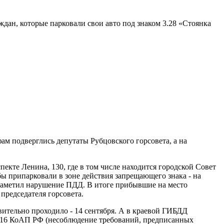
ан, которые парковали свои авто под знаком 3.28 «Стоянка
м подверглись депутаты Рубцовского горсовета, а на
екте Ленина, 130, где в том числе находится городской Совет
бы припарковали в зоне действия запрещающего знака - на
 заметил нарушение ПДД. В итоге прибывшие на место
председателя горсовета.
ительно проходило - 14 сентября. А в краевой ГИБДД
 12.16 КоАП РФ (несоблюдение требований, предписанных