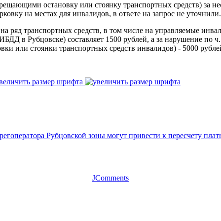
прещающими остановку или стоянку транспортных средств) за н
овку на местах для инвалидов, в ответе на запрос не уточнили.
 на ряд транспортных средств, в том числе на управляемые инв
БДД в Рубцовске) составляет 1500 рублей, а за нарушение по ч
овки или стоянки транспортных средств инвалидов) - 5000 рубле
величить размер шрифта
регоператора Рубцовской зоны могут привести к пересчету пла
JComments