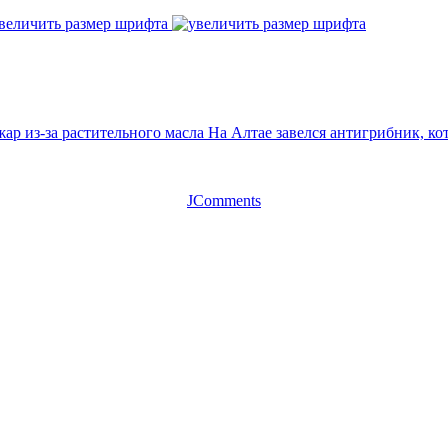
величить размер шрифта
ар из-за растительного масла
На Алтае завелся антигрибник, ко
JComments