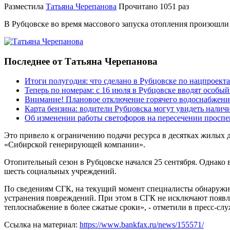
Разместила
Татьяна Черепанова
Прочитано
1051 раз
В Рубцовске во время массового запуска отопления произошли 
Последнее от Татьяна Черепанова
Итоги полугодия: что сделано в Рубцовске по нацпроект
Теперь по номерам: с 16 июля в Рубцовске вводят особы
Внимание! Плановое отключение горячего водоснабжени
Карта бензина: водители Рубцовска могут увидеть налич
Об изменении работы светофоров на пересечении просп
Это привело к ограничению подачи ресурса в десятках жилых
«Сибирской генерирующей компании».
Отопительный сезон в Рубцовске начался 25 сентября. Однако 
шесть социальных учреждений.
По сведениям СГК, на текущий момент специалисты обнаружил
устранения повреждений. При этом в СГК не исключают появл
теплоснабжение в более сжатые сроки», - отметили в пресс-сл
Ссылка на материал:
https://www.bankfax.ru/news/155571/