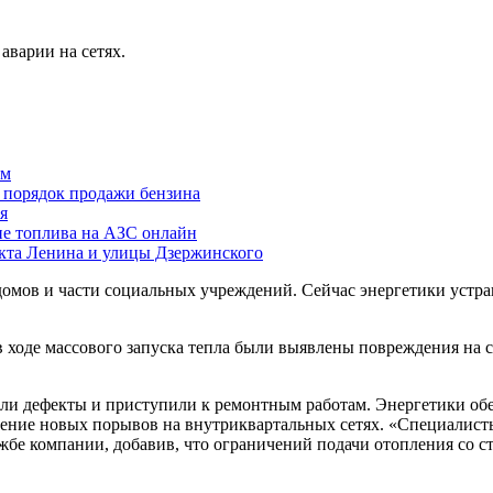
аварии на сетях.
ам
й порядок продажи бензина
я
ие топлива на АЗС онлайн
екта Ленина и улицы Дзержинского
 домов и части социальных учреждений. Сейчас энергетики уст
в ходе массового запуска тепла были выявлены повреждения на с
и дефекты и приступили к ремонтным работам. Энергетики обе
ение новых порывов на внутриквартальных сетях. «Специалист
ужбе компании, добавив, что ограничений подачи отопления со 