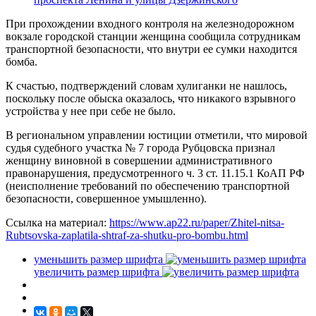
При прохождении входного контроля на железнодорожном
вокзале городской станции женщина сообщила сотрудникам
транспортной безопасности, что внутри ее сумки находится
бомба.
К счастью, подтверждений словам хулиганки не нашлось,
поскольку после обыска оказалось, что никакого взрывного
устройства у нее при себе не было.
В региональном управлении юстиции отметили, что мировой
судья судебного участка № 7 города Рубцовска признал
женщину виновной в совершении административного
правонарушения, предусмотренного ч. 3 ст. 11.15.1 КоАП РФ
(неисполнение требований по обеспечению транспортной
безопасности, совершенное умышленно).
Ссылка на материал:
https://www.ap22.ru/paper/Zhitel-nitsa-
Rubtsovska-zaplatila-shtraf-za-shutku-pro-bombu.html
уменьшить размер шрифта
увеличить размер шрифта