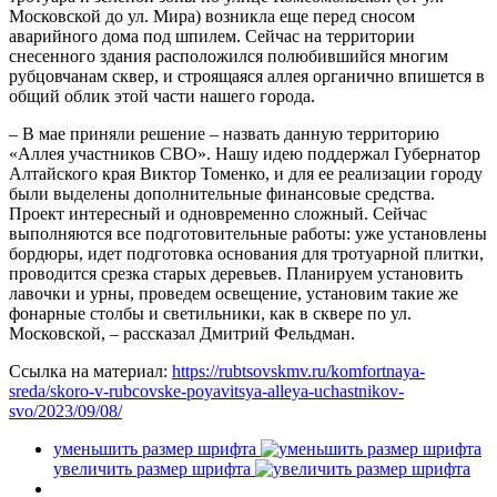
Московской до ул. Мира) возникла еще перед сносом
аварийного дома под шпилем. Сейчас на территории
снесенного здания расположился полюбившийся многим
рубцовчанам сквер, и строящаяся аллея органично впишется в
общий облик этой части нашего города.
– В мае приняли решение – назвать данную территорию
«Аллея участников СВО». Нашу идею поддержал Губернатор
Алтайского края Виктор Томенко, и для ее реализации городу
были выделены дополнительные финансовые средства.
Проект интересный и одновременно сложный. Сейчас
выполняются все подготовительные работы: уже установлены
бордюры, идет подготовка основания для тротуарной плитки,
проводится срезка старых деревьев. Планируем установить
лавочки и урны, проведем освещение, установим такие же
фонарные столбы и светильники, как в сквере по ул.
Московской, – рассказал Дмитрий Фельдман.
Ссылка на материал:
https://rubtsovskmv.ru/komfortnaya-
sreda/skoro-v-rubcovske-poyavitsya-alleya-uchastnikov-
svo/2023/09/08/
уменьшить размер шрифта
увеличить размер шрифта