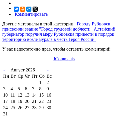
Комментировать
Другие материалы в этой категории:
Городу Рубцовск
присвоили звание "Город трудовой доблести"
Алтайский
губернатор поручил мэру Рубцовска привести в порядок
территорию возле мурала в честь Героя России
У вас недостаточно прав, чтобы оставить комментарий
JComments
«
Август 2026
»
Пн
Вт
Ср
Чт
Пт
Сб
Вс
1
2
3
4
5
6
7
8
9
10
11
12
13
14
15
16
17
18
19
20
21
22
23
24
25
26
27
28
29
30
31