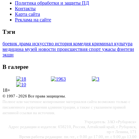
Политика обработки и защиты ПД
Контакты
Карта сайта
Реклама на сайте
Тэги
боевик
драма
искусство
история
комедия
криминал
культура
медицина
музей
новости
происшествия
спорт
ужасы
фэнтези
экшн
В галерее
18+
© 1997 - 2026 Все права защищены.
Полное или частичное копирование материалов сайта возможно только с
письменного разрешения администрации, а также с указанием прямой
активной ссылки на источник.
Учредитель: ЗАО «Рубцовск»
Адрес редакции и издателя: 658210, Россия, Алтайский край, г. Рубцовск,
пр-т Ленина, 171
Время работы редакции: пн.-чт., с 9.00 до 17.00, пт. с 9.00 до 13.00