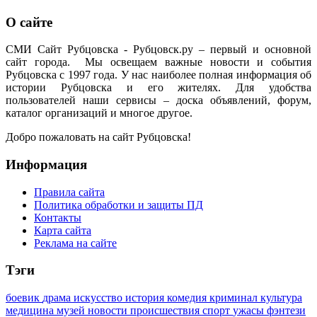
О сайте
СМИ Сайт Рубцовска - Рубцовск.ру – первый и основной
сайт города. Мы освещаем важные новости и события
Рубцовска с 1997 года. У нас наиболее полная информация об
истории Рубцовска и его жителях. Для удобства
пользователей наши сервисы – доска объявлений, форум,
каталог организаций и многое другое.
Добро пожаловать на сайт Рубцовска!
Информация
Правила сайта
Политика обработки и защиты ПД
Контакты
Карта сайта
Реклама на сайте
Тэги
боевик
драма
искусство
история
комедия
криминал
культура
медицина
музей
новости
происшествия
спорт
ужасы
фэнтези