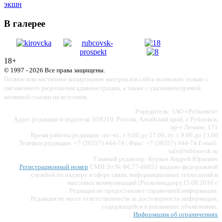
экшн
В галерее
18+
© 1997 - 2026 Все права защищены.
Полное или частичное копирование материалов сайта возможно только с
письменного разрешения администрации, а также с указанием прямой
активной ссылки на источник.
Учредитель: ЗАО «Рубцовск»
Адрес редакции и издателя: 658210, Россия, Алтайский край, г. Рубцовск,
пр-т Ленина, 171
Время работы редакции: пн.-чт., с 9.00 до 17.00, пт. с 9.00 до 13.00
Телефон редакции: +7 (38557) 444-74 | Факс: +7 (38557) 444-74 E-mail:
sale@rubtsovsk.ru
Главный редактор: Курков Андрей Юрьевич
Регистрационный номер
СМИ Эл № ФС77-66851 выдано федеральной
службой по надзору в сфере связи, информационных технологий и
массовых коммуникаций (Роскомнадзор) 15.08.2016 г.
Редакция не предоставляет справочной информации.
Редакция не несет ответственности за достоверность информации,
содержащейся в рекламных объявлениях.
Информация об ограничениях