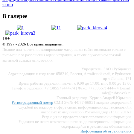
экшн
В галерее
18+
© 1997 - 2026 Все права защищены.
Полное или частичное копирование материалов сайта возможно только с
письменного разрешения администрации, а также с указанием прямой
активной ссылки на источник.
Учредитель: ЗАО «Рубцовск»
Адрес редакции и издателя: 658210, Россия, Алтайский край, г. Рубцовск,
пр-т Ленина, 171
Время работы редакции: пн.-чт., с 9.00 до 17.00, пт. с 9.00 до 13.00
Телефон редакции: +7 (38557) 444-74 | Факс: +7 (38557) 444-74 E-mail:
sale@rubtsovsk.ru
Главный редактор: Курков Андрей Юрьевич
Регистрационный номер
СМИ Эл № ФС77-66851 выдано федеральной
службой по надзору в сфере связи, информационных технологий и
массовых коммуникаций (Роскомнадзор) 15.08.2016 г.
Редакция не предоставляет справочной информации.
Редакция не несет ответственности за достоверность информации,
содержащейся в рекламных объявлениях.
Информация об ограничениях