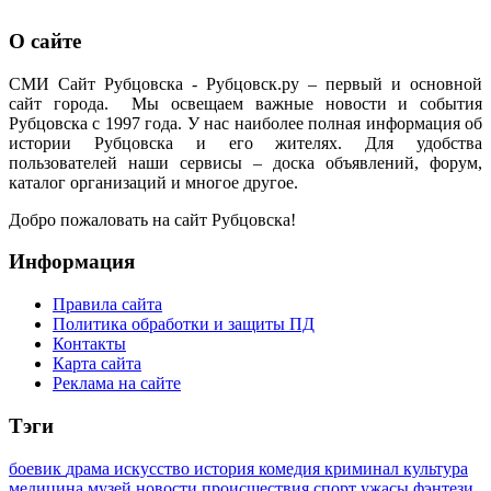
О сайте
СМИ Сайт Рубцовска - Рубцовск.ру – первый и основной
сайт города. Мы освещаем важные новости и события
Рубцовска с 1997 года. У нас наиболее полная информация об
истории Рубцовска и его жителях. Для удобства
пользователей наши сервисы – доска объявлений, форум,
каталог организаций и многое другое.
Добро пожаловать на сайт Рубцовска!
Информация
Правила сайта
Политика обработки и защиты ПД
Контакты
Карта сайта
Реклама на сайте
Тэги
боевик
драма
искусство
история
комедия
криминал
культура
медицина
музей
новости
происшествия
спорт
ужасы
фэнтези