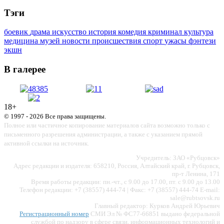
Тэги
боевик
драма
искусство
история
комедия
криминал
культура
медицина
музей
новости
происшествия
спорт
ужасы
фэнтези
экшн
В галерее
18+
© 1997 - 2026 Все права защищены.
Полное или частичное копирование материалов сайта возможно только с
письменного разрешения администрации, а также с указанием прямой
активной ссылки на источник.
Учредитель: ЗАО «Рубцовск»
Адрес редакции и издателя: 658210, Россия, Алтайский край, г. Рубцовск,
пр-т Ленина, 171
Время работы редакции: пн.-чт., с 9.00 до 17.00, пт. с 9.00 до 13.00
Телефон редакции: +7 (38557) 444-74 | Факс: +7 (38557) 444-74 E-mail:
sale@rubtsovsk.ru
Главный редактор: Курков Андрей Юрьевич
Регистрационный номер
СМИ Эл № ФС77-66851 выдано федеральной
службой по надзору в сфере связи, информационных технологий и