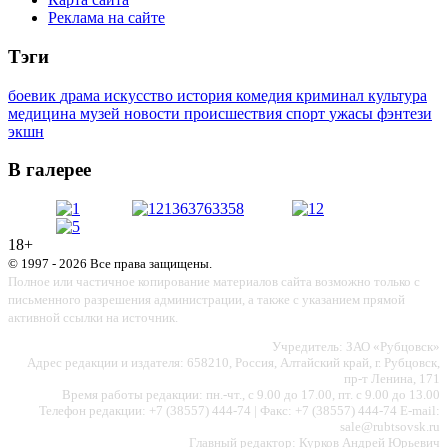
Реклама на сайте
Тэги
боевик
драма
искусство
история
комедия
криминал
культура
медицина
музей
новости
происшествия
спорт
ужасы
фэнтези
экшн
В галерее
18+
© 1997 - 2026 Все права защищены.
Полное или частичное копирование материалов сайта возможно только с
письменного разрешения администрации, а также с указанием прямой
активной ссылки на источник.
Учредитель: ЗАО «Рубцовск»
Адрес редакции и издателя: 658210, Россия, Алтайский край, г. Рубцовск,
пр-т Ленина, 171
Время работы редакции: пн.-чт., с 9.00 до 17.00, пт. с 9.00 до 13.00
Телефон редакции: +7 (38557) 444-74 | Факс: +7 (38557) 444-74 E-mail:
sale@rubtsovsk.ru
Главный редактор: Курков Андрей Юрьевич