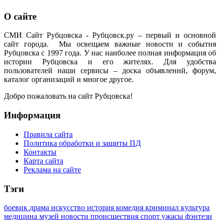
О сайте
СМИ Сайт Рубцовска - Рубцовск.ру – первый и основной
сайт города. Мы освещаем важные новости и события
Рубцовска с 1997 года. У нас наиболее полная информация об
истории Рубцовска и его жителях. Для удобства
пользователей наши сервисы – доска объявлений, форум,
каталог организаций и многое другое.
Добро пожаловать на сайт Рубцовска!
Информация
Правила сайта
Политика обработки и защиты ПД
Контакты
Карта сайта
Реклама на сайте
Тэги
боевик
драма
искусство
история
комедия
криминал
культура
медицина
музей
новости
происшествия
спорт
ужасы
фэнтези