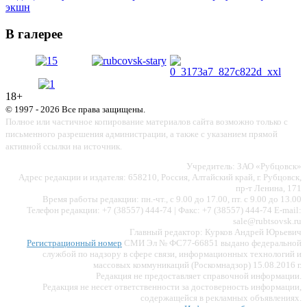
экшн
В галерее
18+
© 1997 - 2026 Все права защищены.
Полное или частичное копирование материалов сайта возможно только с
письменного разрешения администрации, а также с указанием прямой
активной ссылки на источник.
Учредитель: ЗАО «Рубцовск»
Адрес редакции и издателя: 658210, Россия, Алтайский край, г. Рубцовск,
пр-т Ленина, 171
Время работы редакции: пн.-чт., с 9.00 до 17.00, пт. с 9.00 до 13.00
Телефон редакции: +7 (38557) 444-74 | Факс: +7 (38557) 444-74 E-mail:
sale@rubtsovsk.ru
Главный редактор: Курков Андрей Юрьевич
Регистрационный номер
СМИ Эл № ФС77-66851 выдано федеральной
службой по надзору в сфере связи, информационных технологий и
массовых коммуникаций (Роскомнадзор) 15.08.2016 г.
Редакция не предоставляет справочной информации.
Редакция не несет ответственности за достоверность информации,
содержащейся в рекламных объявлениях.