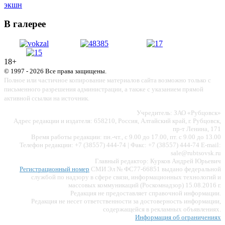
экшн
В галерее
18+
© 1997 - 2026 Все права защищены.
Полное или частичное копирование материалов сайта возможно только с
письменного разрешения администрации, а также с указанием прямой
активной ссылки на источник.
Учредитель: ЗАО «Рубцовск»
Адрес редакции и издателя: 658210, Россия, Алтайский край, г. Рубцовск,
пр-т Ленина, 171
Время работы редакции: пн.-чт., с 9.00 до 17.00, пт. с 9.00 до 13.00
Телефон редакции: +7 (38557) 444-74 | Факс: +7 (38557) 444-74 E-mail:
sale@rubtsovsk.ru
Главный редактор: Курков Андрей Юрьевич
Регистрационный номер
СМИ Эл № ФС77-66851 выдано федеральной
службой по надзору в сфере связи, информационных технологий и
массовых коммуникаций (Роскомнадзор) 15.08.2016 г.
Редакция не предоставляет справочной информации.
Редакция не несет ответственности за достоверность информации,
содержащейся в рекламных объявлениях.
Информация об ограничениях