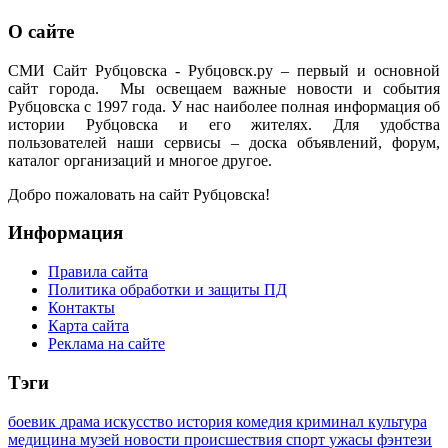
О сайте
СМИ Сайт Рубцовска - Рубцовск.ру – первый и основной
сайт города. Мы освещаем важные новости и события
Рубцовска с 1997 года. У нас наиболее полная информация об
истории Рубцовска и его жителях. Для удобства
пользователей наши сервисы – доска объявлений, форум,
каталог организаций и многое другое.
Добро пожаловать на сайт Рубцовска!
Информация
Правила сайта
Политика обработки и защиты ПД
Контакты
Карта сайта
Реклама на сайте
Тэги
боевик
драма
искусство
история
комедия
криминал
культура
медицина
музей
новости
происшествия
спорт
ужасы
фэнтези