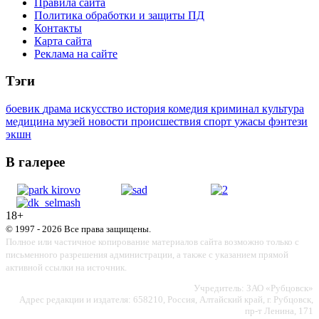
Правила сайта
Политика обработки и защиты ПД
Контакты
Карта сайта
Реклама на сайте
Тэги
боевик
драма
искусство
история
комедия
криминал
культура
медицина
музей
новости
происшествия
спорт
ужасы
фэнтези
экшн
В галерее
18+
© 1997 - 2026 Все права защищены.
Полное или частичное копирование материалов сайта возможно только с
письменного разрешения администрации, а также с указанием прямой
активной ссылки на источник.
Учредитель: ЗАО «Рубцовск»
Адрес редакции и издателя: 658210, Россия, Алтайский край, г. Рубцовск,
пр-т Ленина, 171