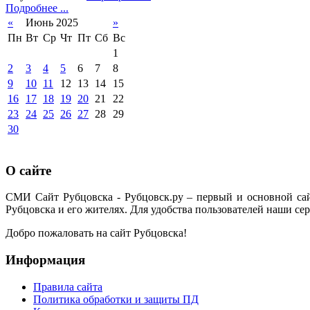
Подробнее ...
«
Июнь 2025
»
Пн
Вт
Ср
Чт
Пт
Сб
Вс
1
2
3
4
5
6
7
8
9
10
11
12
13
14
15
16
17
18
19
20
21
22
23
24
25
26
27
28
29
30
О сайте
СМИ Сайт Рубцовска - Рубцовск.ру – первый и основной са
Рубцовска и его жителях. Для удобства пользователей наши сер
Добро пожаловать на сайт Рубцовска!
Информация
Правила сайта
Политика обработки и защиты ПД