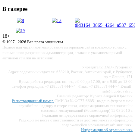
В галерее
18+
© 1997 - 2026 Все права защищены.
Полное или частичное копирование материалов сайта возможно только с
письменного разрешения администрации, а также с указанием прямой
активной ссылки на источник.
Учредитель: ЗАО «Рубцовск»
Адрес редакции и издателя: 658210, Россия, Алтайский край, г. Рубцовск,
пр-т Ленина, 171
Время работы редакции: пн.-чт., с 9.00 до 17.00, пт. с 9.00 до 13.00
Телефон редакции: +7 (38557) 444-74 | Факс: +7 (38557) 444-74 E-mail:
sale@rubtsovsk.ru
Главный редактор: Курков Андрей Юрьевич
Регистрационный номер
СМИ Эл № ФС77-66851 выдано федеральной
службой по надзору в сфере связи, информационных технологий и
массовых коммуникаций (Роскомнадзор) 15.08.2016 г.
Редакция не предоставляет справочной информации.
Редакция не несет ответственности за достоверность информации,
содержащейся в рекламных объявлениях.
Информация об ограничениях