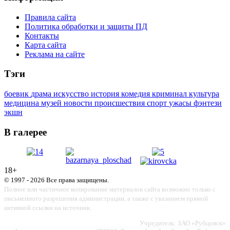
Правила сайта
Политика обработки и защиты ПД
Контакты
Карта сайта
Реклама на сайте
Тэги
боевик
драма
искусство
история
комедия
криминал
культура
медицина
музей
новости
происшествия
спорт
ужасы
фэнтези
экшн
В галерее
18+
© 1997 - 2026 Все права защищены.
Полное или частичное копирование материалов сайта возможно только с
письменного разрешения администрации, а также с указанием прямой
активной ссылки на источник.
Учредитель: ЗАО «Рубцовск»