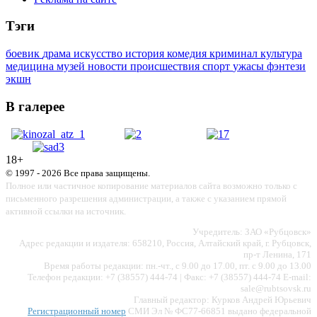
Тэги
боевик
драма
искусство
история
комедия
криминал
культура
медицина
музей
новости
происшествия
спорт
ужасы
фэнтези
экшн
В галерее
18+
© 1997 - 2026 Все права защищены.
Полное или частичное копирование материалов сайта возможно только с
письменного разрешения администрации, а также с указанием прямой
активной ссылки на источник.
Учредитель: ЗАО «Рубцовск»
Адрес редакции и издателя: 658210, Россия, Алтайский край, г. Рубцовск,
пр-т Ленина, 171
Время работы редакции: пн.-чт., с 9.00 до 17.00, пт. с 9.00 до 13.00
Телефон редакции: +7 (38557) 444-74 | Факс: +7 (38557) 444-74 E-mail:
sale@rubtsovsk.ru
Главный редактор: Курков Андрей Юрьевич
Регистрационный номер
СМИ Эл № ФС77-66851 выдано федеральной