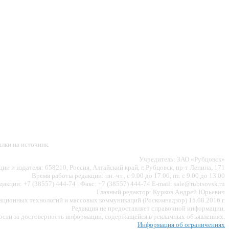
лки на источник.
Учредитель: ЗАО «Рубцовск»
ии и издателя: 658210, Россия, Алтайский край, г. Рубцовск, пр-т Ленина, 171
Время работы редакции: пн.-чт., с 9.00 до 17.00, пт. с 9.00 до 13.00
акции: +7 (38557) 444-74 | Факс: +7 (38557) 444-74 E-mail: sale@rubtsovsk.ru
Главный редактор: Курков Андрей Юрьевич
ионных технологий и массовых коммуникаций (Роскомнадзор) 15.08.2016 г.
Редакция не предоставляет справочной информации.
ности за достоверность информации, содержащейся в рекламных объявлениях.
Информация об ограничениях