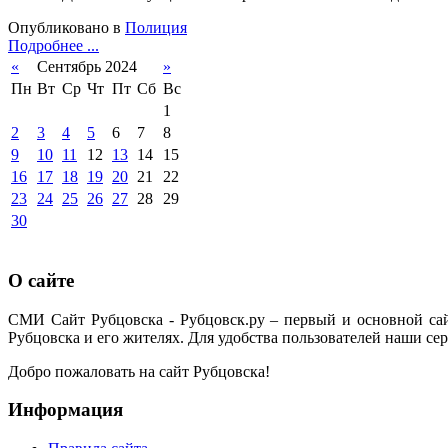
Опубликовано в
Полиция
Подробнее ...
«
Сентябрь 2024
»
Пн
Вт
Ср
Чт
Пт
Сб
Вс
1
2
3
4
5
6
7
8
9
10
11
12
13
14
15
16
17
18
19
20
21
22
23
24
25
26
27
28
29
30
О сайте
СМИ Сайт Рубцовска - Рубцовск.ру – первый и основной са
Рубцовска и его жителях. Для удобства пользователей наши сер
Добро пожаловать на сайт Рубцовска!
Информация