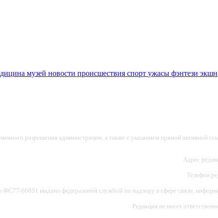
едицина
музей
новости
происшествия
спорт
ужасы
фэнтези
экшн
ьменного разрешения администрации, а также с указанием прямой активной ссы
Адрес редакц
Телефон ред
ФС77-66851 выдано федеральной службой по надзору в сфере связи, информац
Редакция не несет ответствен