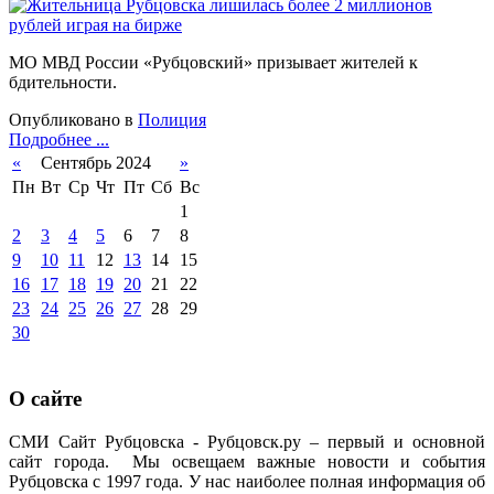
МО МВД России «Рубцовский» призывает жителей к
бдительности.
Опубликовано в
Полиция
Подробнее ...
«
Сентябрь 2024
»
Пн
Вт
Ср
Чт
Пт
Сб
Вс
1
2
3
4
5
6
7
8
9
10
11
12
13
14
15
16
17
18
19
20
21
22
23
24
25
26
27
28
29
30
О сайте
СМИ Сайт Рубцовска - Рубцовск.ру – первый и основной
сайт города. Мы освещаем важные новости и события
Рубцовска с 1997 года. У нас наиболее полная информация об