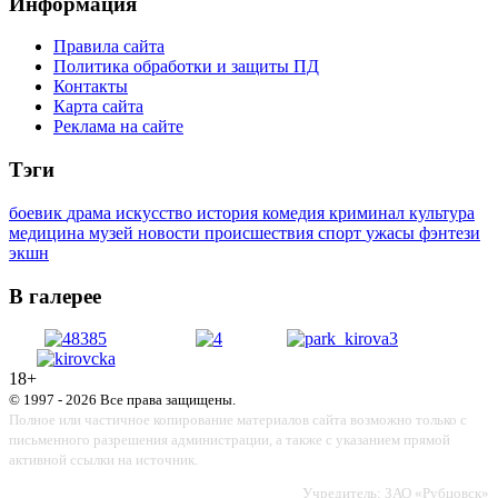
Информация
Правила сайта
Политика обработки и защиты ПД
Контакты
Карта сайта
Реклама на сайте
Тэги
боевик
драма
искусство
история
комедия
криминал
культура
медицина
музей
новости
происшествия
спорт
ужасы
фэнтези
экшн
В галерее
18+
© 1997 - 2026 Все права защищены.
Полное или частичное копирование материалов сайта возможно только с
письменного разрешения администрации, а также с указанием прямой
активной ссылки на источник.
Учредитель: ЗАО «Рубцовск»