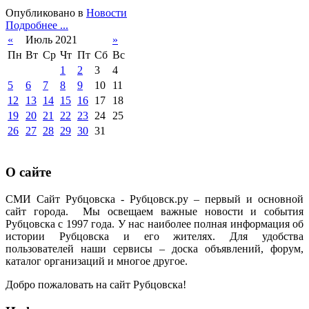
Опубликовано в
Новости
Подробнее ...
«
Июль 2021
»
Пн
Вт
Ср
Чт
Пт
Сб
Вс
1
2
3
4
5
6
7
8
9
10
11
12
13
14
15
16
17
18
19
20
21
22
23
24
25
26
27
28
29
30
31
О сайте
СМИ Сайт Рубцовска - Рубцовск.ру – первый и основной
сайт города. Мы освещаем важные новости и события
Рубцовска с 1997 года. У нас наиболее полная информация об
истории Рубцовска и его жителях. Для удобства
пользователей наши сервисы – доска объявлений, форум,
каталог организаций и многое другое.
Добро пожаловать на сайт Рубцовска!