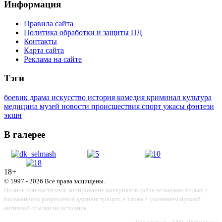
Информация
Правила сайта
Политика обработки и защиты ПД
Контакты
Карта сайта
Реклама на сайте
Тэги
боевик
драма
искусство
история
комедия
криминал
культура
медицина
музей
новости
происшествия
спорт
ужасы
фэнтези
экшн
В галерее
18+
© 1997 - 2026 Все права защищены.
Полное или частичное копирование материалов сайта возможно только с
письменного разрешения администрации, а также с указанием прямой
активной ссылки на источник.