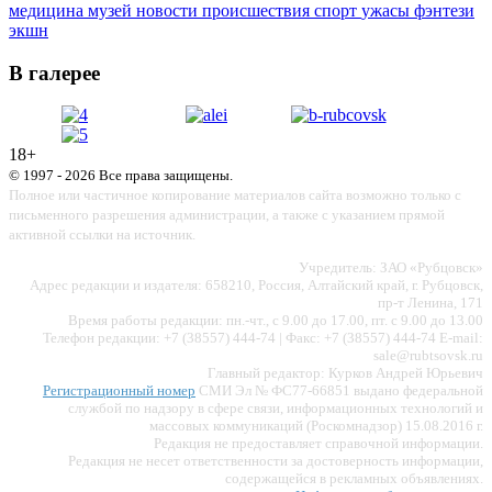
медицина
музей
новости
происшествия
спорт
ужасы
фэнтези
экшн
В галерее
18+
© 1997 - 2026 Все права защищены.
Полное или частичное копирование материалов сайта возможно только с
письменного разрешения администрации, а также с указанием прямой
активной ссылки на источник.
Учредитель: ЗАО «Рубцовск»
Адрес редакции и издателя: 658210, Россия, Алтайский край, г. Рубцовск,
пр-т Ленина, 171
Время работы редакции: пн.-чт., с 9.00 до 17.00, пт. с 9.00 до 13.00
Телефон редакции: +7 (38557) 444-74 | Факс: +7 (38557) 444-74 E-mail:
sale@rubtsovsk.ru
Главный редактор: Курков Андрей Юрьевич
Регистрационный номер
СМИ Эл № ФС77-66851 выдано федеральной
службой по надзору в сфере связи, информационных технологий и
массовых коммуникаций (Роскомнадзор) 15.08.2016 г.
Редакция не предоставляет справочной информации.
Редакция не несет ответственности за достоверность информации,
содержащейся в рекламных объявлениях.