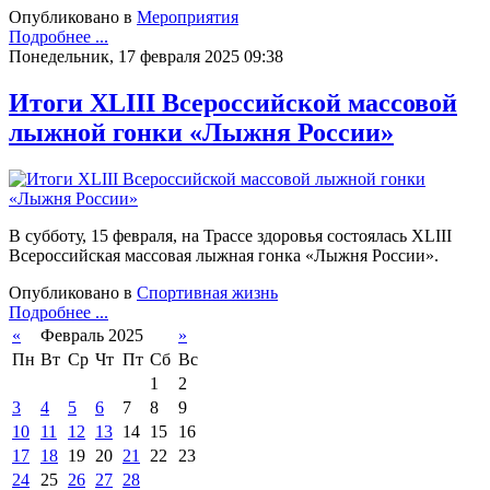
Опубликовано в
Мероприятия
Подробнее ...
Понедельник, 17 февраля 2025 09:38
Итоги XLIII Всероссийской массовой
лыжной гонки «Лыжня России»
В субботу, 15 февраля, на Трассе здоровья состоялась XLIII
Всероссийская массовая лыжная гонка «Лыжня России».
Опубликовано в
Спортивная жизнь
Подробнее ...
«
Февраль 2025
»
Пн
Вт
Ср
Чт
Пт
Сб
Вс
1
2
3
4
5
6
7
8
9
10
11
12
13
14
15
16
17
18
19
20
21
22
23
24
25
26
27
28