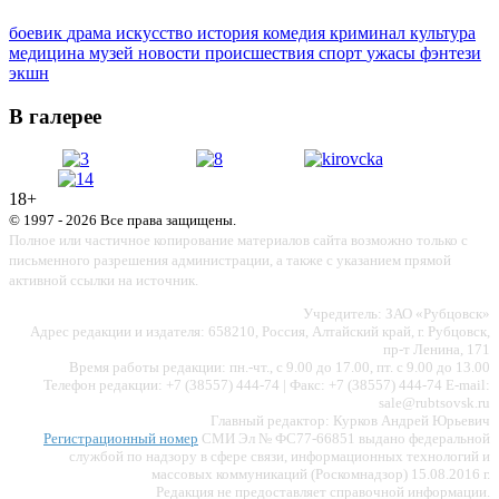
боевик
драма
искусство
история
комедия
криминал
культура
медицина
музей
новости
происшествия
спорт
ужасы
фэнтези
экшн
В галерее
18+
© 1997 - 2026 Все права защищены.
Полное или частичное копирование материалов сайта возможно только с
письменного разрешения администрации, а также с указанием прямой
активной ссылки на источник.
Учредитель: ЗАО «Рубцовск»
Адрес редакции и издателя: 658210, Россия, Алтайский край, г. Рубцовск,
пр-т Ленина, 171
Время работы редакции: пн.-чт., с 9.00 до 17.00, пт. с 9.00 до 13.00
Телефон редакции: +7 (38557) 444-74 | Факс: +7 (38557) 444-74 E-mail:
sale@rubtsovsk.ru
Главный редактор: Курков Андрей Юрьевич
Регистрационный номер
СМИ Эл № ФС77-66851 выдано федеральной
службой по надзору в сфере связи, информационных технологий и
массовых коммуникаций (Роскомнадзор) 15.08.2016 г.
Редакция не предоставляет справочной информации.