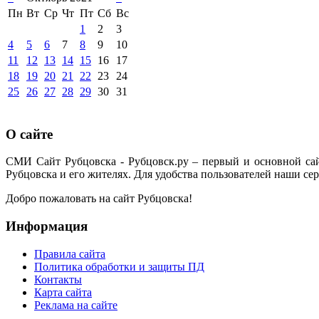
Пн
Вт
Ср
Чт
Пт
Сб
Вс
1
2
3
4
5
6
7
8
9
10
11
12
13
14
15
16
17
18
19
20
21
22
23
24
25
26
27
28
29
30
31
О сайте
СМИ Сайт Рубцовска - Рубцовск.ру – первый и основной са
Рубцовска и его жителях. Для удобства пользователей наши сер
Добро пожаловать на сайт Рубцовска!
Информация
Правила сайта
Политика обработки и защиты ПД
Контакты
Карта сайта
Реклама на сайте