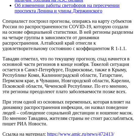
Об изменении работы светофоров на пересечении
проспекта Ленина и улицы Дзержинского
Специалист построил прогнозы, опираясь на карту субъектов
России по распространенности COVID-19, которую создали
на основе официальной статистики. В ней регионы разделены
на четыре группы в зависимости от динамики
распространения. Алтайский край отнесли к
удовлетворительному состоянию с коэффициентом R 1-1.1.
Тавадян отметил, что по текущему прогнозу, спад начнется в
основной части регионов в конце ноября. Тяжелой ситуация
остается в Санкт-Петербурге, Подмосковье, также в Крыму,
Республике Коми, Калининградской области, Татарстане,
Пермском крае, в Чувашии, Новгородской области, Карелии,
Псковской области, Чеченской Республике. По его мнению,
эти регионы преодолеют плато заболеваемости позже всех.
При этом одной из основных переменных, которая влияет на
динамику распространения инфекции, он назвал поведение
людей – соблюдение социальной дистанции и ношение масок.
По мнению Тавадяна, жителям страны не стоит расслабляться,
пишет РИА Новости.
Ссылка на материал:
https://www.amic.ru/news/472413/