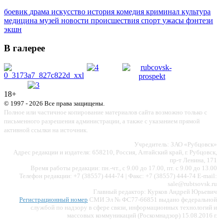
боевик
драма
искусство
история
комедия
криминал
культура
медицина
музей
новости
происшествия
спорт
ужасы
фэнтези
экшн
В галерее
18+
© 1997 - 2026 Все права защищены.
Полное или частичное копирование материалов сайта возможно только с
письменного разрешения администрации, а также с указанием прямой
активной ссылки на источник.
Учредитель: ЗАО «Рубцовск»
Адрес редакции и издателя: 658210, Россия, Алтайский край, г. Рубцовск,
пр-т Ленина, 171
Время работы редакции: пн.-чт., с 9.00 до 17.00, пт. с 9.00 до 13.00
Телефон редакции: +7 (38557) 444-74 | Факс: +7 (38557) 444-74 E-mail:
sale@rubtsovsk.ru
Главный редактор: Курков Андрей Юрьевич
Регистрационный номер
СМИ Эл № ФС77-66851 выдано федеральной
службой по надзору в сфере связи, информационных технологий и
массовых коммуникаций (Роскомнадзор) 15.08.2016 г.