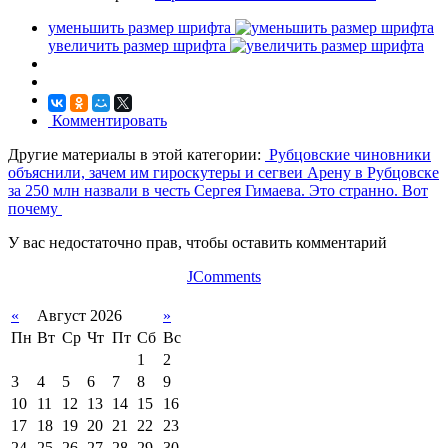
уменьшить размер шрифта
увеличить размер шрифта
Комментировать
Другие материалы в этой категории:
Рубцовские чиновники
объяснили, зачем им гироскутеры и сегвеи
Арену в Рубцовске
за 250 млн назвали в честь Сергея Гимаева. Это странно. Вот
почему
У вас недостаточно прав, чтобы оставить комментарий
JComments
«
Август 2026
»
Пн
Вт
Ср
Чт
Пт
Сб
Вс
1
2
3
4
5
6
7
8
9
10
11
12
13
14
15
16
17
18
19
20
21
22
23
24
25
26
27
28
29
30