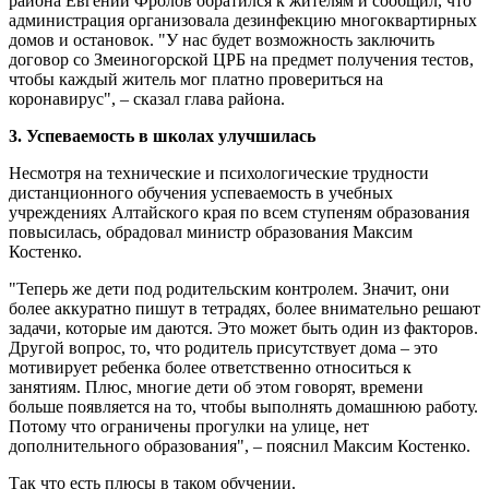
района Евгений Фролов обратился к жителям и сообщил, что
администрация организовала дезинфекцию многоквартирных
домов и остановок. "У нас будет возможность заключить
договор со Змеиногорской ЦРБ на предмет получения тестов,
чтобы каждый житель мог платно провериться на
коронавирус", – сказал глава района.
3. Успеваемость в школах улучшилась
Несмотря на технические и психологические трудности
дистанционного обучения успеваемость в учебных
учреждениях Алтайского края по всем ступеням образования
повысилась, обрадовал министр образования Максим
Костенко.
"Теперь же дети под родительским контролем. Значит, они
более аккуратно пишут в тетрадях, более внимательно решают
задачи, которые им даются. Это может быть один из факторов.
Другой вопрос, то, что родитель присутствует дома – это
мотивирует ребенка более ответственно относиться к
занятиям. Плюс, многие дети об этом говорят, времени
больше появляется на то, чтобы выполнять домашнюю работу.
Потому что ограничены прогулки на улице, нет
дополнительного образования", – пояснил Максим Костенко.
Так что есть плюсы в таком обучении.