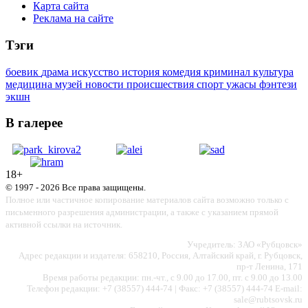
Карта сайта
Реклама на сайте
Тэги
боевик
драма
искусство
история
комедия
криминал
культура
медицина
музей
новости
происшествия
спорт
ужасы
фэнтези
экшн
В галерее
18+
© 1997 - 2026 Все права защищены.
Полное или частичное копирование материалов сайта возможно только с
письменного разрешения администрации, а также с указанием прямой
активной ссылки на источник.
Учредитель: ЗАО «Рубцовск»
Адрес редакции и издателя: 658210, Россия, Алтайский край, г. Рубцовск,
пр-т Ленина, 171
Время работы редакции: пн.-чт., с 9.00 до 17.00, пт. с 9.00 до 13.00
Телефон редакции: +7 (38557) 444-74 | Факс: +7 (38557) 444-74 E-mail:
sale@rubtsovsk.ru