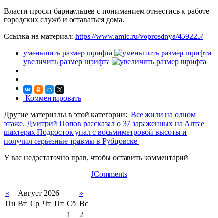
Власти просят барнаульцев с пониманием отнестись к работе
городских служб и оставаться дома.
Ссылка на материал:
https://www.amic.ru/voprosdnya/459223/
уменьшить размер шрифта
увеличить размер шрифта
Комментировать
Другие материалы в этой категории:
Все жили на одном
этаже. Дмитрий Попов рассказал о 37 зараженных на Алтае
шахтерах
Подросток упал с восьмиметровой высоты и
получил серьезные травмы в Рубцовске
У вас недостаточно прав, чтобы оставить комментарий
JComments
«
Август 2026
»
Пн
Вт
Ср
Чт
Пт
Сб
Вс
1
2