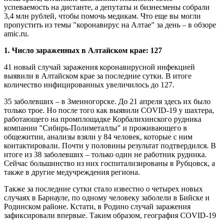
успеваемость на дистанте, а депутаты и бизнесмены собрали
3,4 млн рублей, чтобы помочь медикам. Что еще вы могли
пропустить из темы "коронавирус на Алтае" за день – в обзоре
amic.ru.
1. Число зараженных в Алтайском крае: 127
41 новый случай заражения коронавирусной инфекцией
выявили в Алтайском крае за последние сутки. В итоге
количество инфицированных увеличилось до 127.
35 заболевших – в Змеиногорске. До 21 апреля здесь их было
только трое. Но после того как выявили COVID-19 у шахтера,
работающего на промплощадке Корбалихинского рудника
компании "Сибирь-Полиметаллы" и проживающего в
общежитии, анализы взяли у 84 человек, которые с ним
контактировали. Почти у половины результат подтвердился. В
итоге из 38 заболевших – только один не работник рудника.
Сейчас большинство из них госпитализированы в Рубцовск, а
также в другие медучреждения региона.
Также за последние сутки стало известно о четырех новых
случаях в Барнауле, по одному человеку заболели в Бийске и
Родинском районе. Кстати, в Родино случай заражения
зафиксировали впервые. Таким образом, география COVID-19