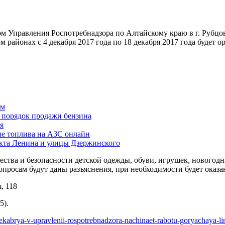
м Управления Роспотребнадзора по Алтайскому краю в г. Рубцов
йонах с 4 декабря 2017 года по 18 декабря 2017 года будет ор
ам
й порядок продажи бензина
я
ие топлива на АЗС онлайн
екта Ленина и улицы Дзержинского
ства и безопасности детской одежды, обуви, игрушек, новогод
просам будут даны разъяснения, при необходимости будет оказа
, 118
5).
dekabrya-v-upravlenii-rospotrebnadzora-nachinaet-rabotu-goryachaya-li