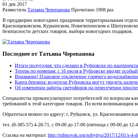
01 дек
2017
Разместила
Татьяна Черепанова
Прочитано
1908 раз
В преддверии новогодних праздников территориальным отдело
Краснощековском, Курьинском, Новичихинском и Шипуновском ра
безопасности детских товаров, выбора новогодних подарков.
Последнее от Татьяна Черепанова
Итоги полугодия: что сделано в Рубцовске по нацпроект
Теперь по номерам: с 16 июля в Рубцовске вводят особы
Внимание! Плановое отключение горячего водоснабжени
Карта бензина: водители Рубцовска могут увидеть налич
Об изменении работы светофоров на пересечении просп
Специалисты проконсультируют потребителей по вопросам каче
требований к этой категории товаров. По всем возникающим во
Обратиться можно по адресу: г. Рубцовск, ул. Краснознаменская
тел. (8-385-57) 4-28-71, с 09-00 до 17-00 (пятница с 09-00 до 12-4
Ссылка на материал:
http://rubtsovsk.org/sobytiya/2017/12/01/s-4-