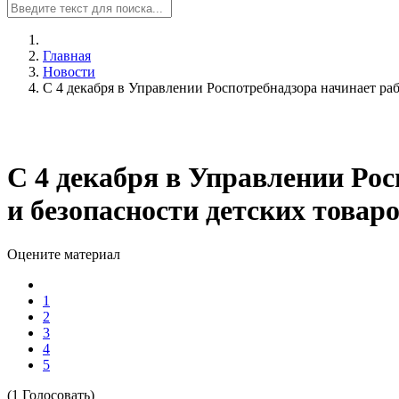
Главная
Новости
С 4 декабря в Управлении Роспотребнадзора начинает раб
С 4 декабря в Управлении Рос
и безопасности детских товаро
Оцените материал
1
2
3
4
5
(1 Голосовать)