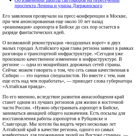
Об изменении работы светофоров на пересечении
проспекта Ленина и улицы Дзержинского
Его заявления прозвучали на пресс-конференции в Москве,
при чем анонсированная еще около 10 лет назад
«реанимация» аэропорта в Бийске до сих пор остается в
разряде фантастических идей.
О возможной реконструкции «воздушных ворот» в двух
малых городах Алтайского края глава региона заявил в рамках
разговора о транспортной инфраструктуре. «Сегодня уже
произошло качественное изменение в инфраструктуре. В
регионе — одна из мощнейших дорожных сетей страны.
Сейчас можем говорить о том, что сеть самая качественная в
Сибири — это оценки специалистов. Но вместе с тем, нам
еще есть над чем поработать», — приводит слова губернатора
«Алтайская правда».
По его мнению, вследствие развития авиасообщения край
станет одним из лучших регионов для жизни в восточной
части России. «Нужно обустраивать аэропорт в Бийске,
заниматься авиацией общего назначения. Есть посылы для
восстановления работы аэропортов в Рубцовске и
Славгороде. Мы хотели бы видеть через несколько лет
Алтайский край в качестве региона, одного из самых
комфортных для проживания людей на Востоке страны», —