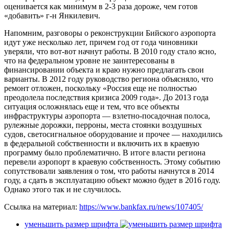
оценивается как минимум в 2-3 раза дороже, чем готов
«добавить» г-н Янкилевич.
Напомним, разговоры о реконструкции Бийского аэропорта
идут уже несколько лет, причем год от года чиновники
уверяли, что вот-вот начнут работы. В 2010 году стало ясно,
что на федеральном уровне не заинтересованы в
финансировании объекта и краю нужно предлагать свои
варианты. В 2012 году руководство региона объясняло, что
ремонт отложен, поскольку «Россия еще не полностью
преодолела последствия кризиса 2009 года». До 2013 года
ситуация осложнялась еще и тем, что все объекты
инфраструктуры аэропорта — взлетно-посадочная полоса,
рулежные дорожки, перроны, места стоянки воздушных
судов, светосигнальное оборудование и прочее — находились
в федеральной собственности и включить их в краевую
программу было проблематично. В итоге власти региона
перевели аэропорт в краевую собственность. Этому событию
сопутствовали заявления о том, что работы начнутся в 2014
году, а сдать в эксплуатацию объект можно будет в 2016 году.
Однако этого так и не случилось.
Ссылка на материал:
https://www.bankfax.ru/news/107405/
уменьшить размер шрифта