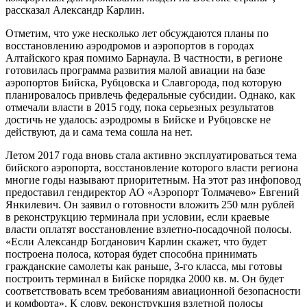
рассказал Александр Карлин.
Отметим, что уже несколько лет обсуждаются планы по
восстановлению аэродромов и аэропортов в городах
Алтайского края помимо Барнаула. В частности, в регионе
готовилась программа развития малой авиации на базе
аэропортов Бийска, Рубцовска и Славгорода, под которую
планировалось привлечь федеральные субсидии. Однако, как
отмечали власти в 2015 году, пока серьезных результатов
достичь не удалось: аэродромы в Бийске и Рубцовске не
действуют, да и сама тема сошла на нет.
Летом 2017 года вновь стала активно эксплуатироваться тема
бийского аэропорта, восстановление которого власти региона
многие годы называют приоритетным. На этот раз инфоповод
предоставил гендиректор АО «Аэропорт Толмачево» Евгений
Янкилевич. Он заявил о готовности вложить 250 млн рублей
в реконструкцию терминала при условии, если краевые
власти оплатят восстановление взлетно-посадочной полосы.
«Если Александр Богданович Карлин скажет, что будет
построена полоса, которая будет способна принимать
гражданские самолеты как раньше, 3-го класса, мы готовы
построить терминал в Бийске порядка 2000 кв. м. Он будет
соответствовать всем требованиям авиационной безопасности
и комфорта». К слову, реконструкция взлетной полосы