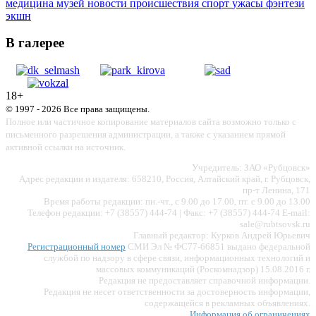
медицина
музей
новости
происшествия
спорт
ужасы
фэнтези
экшн
В галерее
18+
© 1997 - 2026 Все права защищены.
Полное или частичное копирование материалов сайта возможно только с
письменного разрешения администрации, а также с указанием прямой
активной ссылки на источник.
Учредитель: ЗАО «Рубцовск»
Адрес редакции и издателя: 658210, Россия, Алтайский край, г. Рубцовск,
пр-т Ленина, 171
Время работы редакции: пн.-чт., с 9.00 до 17.00, пт. с 9.00 до 13.00
Телефон редакции: +7 (38557) 444-74 | Факс: +7 (38557) 444-74 E-mail:
sale@rubtsovsk.ru
Главный редактор: Курков Андрей Юрьевич
Регистрационный номер
СМИ Эл № ФС77-66851 выдано федеральной
службой по надзору в сфере связи, информационных технологий и
массовых коммуникаций (Роскомнадзор) 15.08.2016 г.
Редакция не предоставляет справочной информации.
Редакция не несет ответственности за достоверность информации,
содержащейся в рекламных объявлениях.
Информация об ограничениях