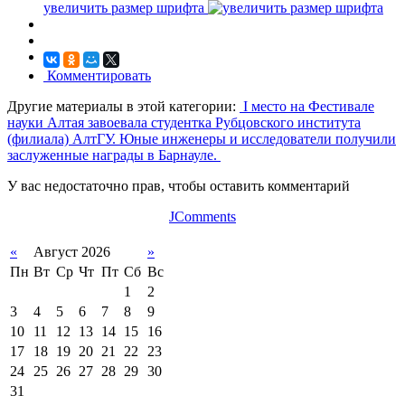
увеличить размер шрифта
Комментировать
Другие материалы в этой категории:
I место на Фестивале
науки Алтая завоевала студентка Рубцовского института
(филиала) АлтГУ.
Юные инженеры и исследователи получили
заслуженные награды в Барнауле.
У вас недостаточно прав, чтобы оставить комментарий
JComments
«
Август 2026
»
Пн
Вт
Ср
Чт
Пт
Сб
Вс
1
2
3
4
5
6
7
8
9
10
11
12
13
14
15
16
17
18
19
20
21
22
23
24
25
26
27
28
29
30
31