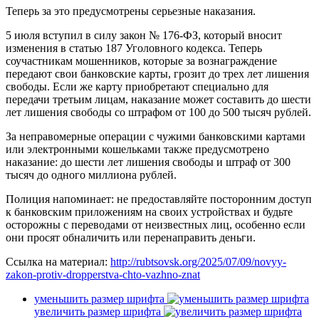
Теперь за это предусмотрены серьезные наказания.
5 июля вступил в силу закон № 176-ФЗ, который вносит
изменения в статью 187 Уголовного кодекса. Теперь
соучастникам мошенников, которые за вознаграждение
передают свои банковские карты, грозит до трех лет лишения
свободы. Если же карту приобретают специально для
передачи третьим лицам, наказание может составить до шести
лет лишения свободы со штрафом от 100 до 500 тысяч рублей.
За неправомерные операции с чужими банковскими картами
или электронными кошельками также предусмотрено
наказание: до шести лет лишения свободы и штраф от 300
тысяч до одного миллиона рублей.
Полиция напоминает: не предоставляйте посторонним доступ
к банковским приложениям на своих устройствах и будьте
осторожны с переводами от неизвестных лиц, особенно если
они просят обналичить или перенаправить деньги.
Ссылка на материал:
http://rubtsovsk.org/2025/07/09/novyy-
zakon-protiv-dropperstva-chto-vazhno-znat
уменьшить размер шрифта
увеличить размер шрифта