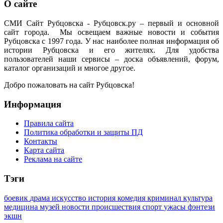
О сайте
СМИ Сайт Рубцовска - Рубцовск.ру – первый и основной
сайт города. Мы освещаем важные новости и события
Рубцовска с 1997 года. У нас наиболее полная информация об
истории Рубцовска и его жителях. Для удобства
пользователей наши сервисы – доска объявлений, форум,
каталог организаций и многое другое.
Добро пожаловать на сайт Рубцовска!
Информация
Правила сайта
Политика обработки и защиты ПД
Контакты
Карта сайта
Реклама на сайте
Тэги
боевик
драма
искусство
история
комедия
криминал
культура
медицина
музей
новости
происшествия
спорт
ужасы
фэнтези
экшн