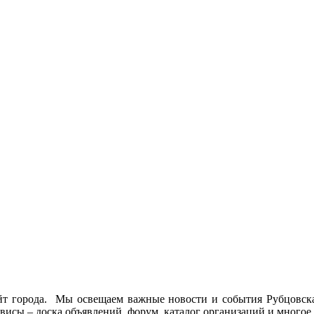
йт города. Мы освещаем важные новости и события Рубцовска 
висы – доска объявлений, форум, каталог организаций и многое 