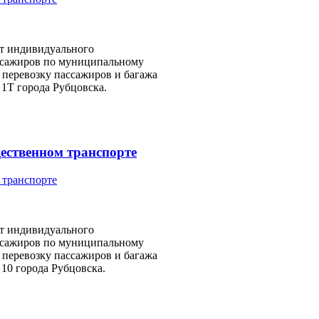
т индивидуального
ссажиров по муниципальному
 перевозку пассажиров и багажа
1Т города Рубцовска.
щественном транспорте
т индивидуального
ссажиров по муниципальному
 перевозку пассажиров и багажа
0 города Рубцовска.