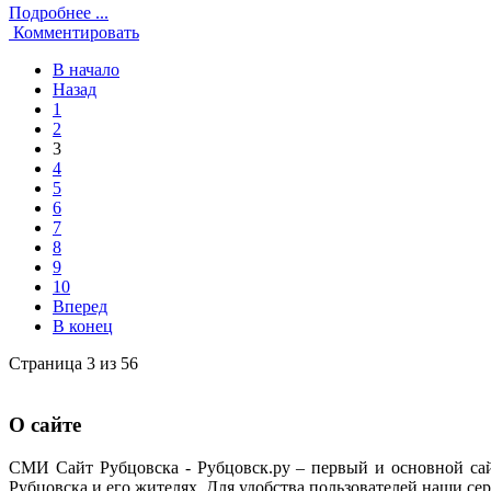
Подробнее ...
Комментировать
В начало
Назад
1
2
3
4
5
6
7
8
9
10
Вперед
В конец
Страница 3 из 56
О сайте
СМИ Сайт Рубцовска - Рубцовск.ру – первый и основной са
Рубцовска и его жителях. Для удобства пользователей наши сер