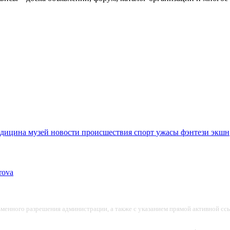
едицина
музей
новости
происшествия
спорт
ужасы
фэнтези
экшн
ьменного разрешения администрации, а также с указанием прямой активной ссы