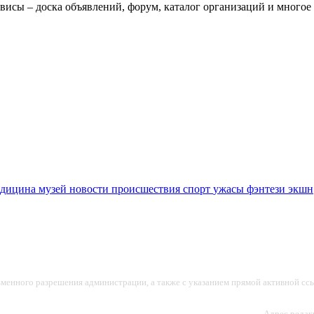
висы – доска объявлений, форум, каталог организаций и многое 
едицина
музей
новости
происшествия
спорт
ужасы
фэнтези
экшн
ьменного разрешения администрации, а также с указанием прямой активной ссы
Адрес редакц