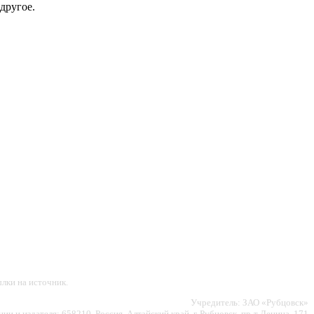
другое.
лки на источник.
Учредитель: ЗАО «Рубцовск»
ии и издателя: 658210, Россия, Алтайский край, г. Рубцовск, пр-т Ленина, 171