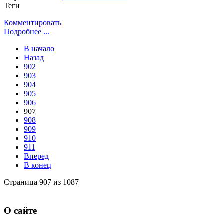
Теги
Комментировать
Подробнее ...
В начало
Назад
902
903
904
905
906
907
908
909
910
911
Вперед
В конец
Страница 907 из 1087
О сайте