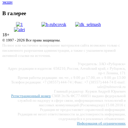
экшн
В галерее
18+
© 1997 - 2026 Все права защищены.
Полное или частичное копирование материалов сайта возможно только с
письменного разрешения администрации, а также с указанием прямой
активной ссылки на источник.
Учредитель: ЗАО «Рубцовск»
Адрес редакции и издателя: 658210, Россия, Алтайский край, г. Рубцовск,
пр-т Ленина, 171
Время работы редакции: пн.-чт., с 9.00 до 17.00, пт. с 9.00 до 13.00
Телефон редакции: +7 (38557) 444-74 | Факс: +7 (38557) 444-74 E-mail:
sale@rubtsovsk.ru
Главный редактор: Курков Андрей Юрьевич
Регистрационный номер
СМИ Эл № ФС77-66851 выдано федеральной
службой по надзору в сфере связи, информационных технологий и
массовых коммуникаций (Роскомнадзор) 15.08.2016 г.
Редакция не предоставляет справочной информации.
Редакция не несет ответственности за достоверность информации,
содержащейся в рекламных объявлениях.
Информация об ограничениях