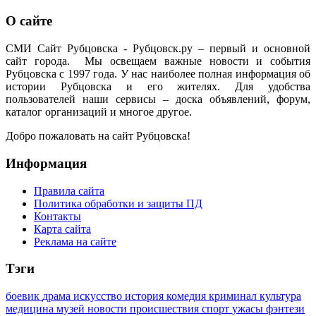
О сайте
СМИ Сайт Рубцовска - Рубцовск.ру – первый и основной
сайт города. Мы освещаем важные новости и события
Рубцовска с 1997 года. У нас наиболее полная информация об
истории Рубцовска и его жителях. Для удобства
пользователей наши сервисы – доска объявлений, форум,
каталог организаций и многое другое.
Добро пожаловать на сайт Рубцовска!
Информация
Правила сайта
Политика обработки и защиты ПД
Контакты
Карта сайта
Реклама на сайте
Тэги
боевик
драма
искусство
история
комедия
криминал
культура
медицина
музей
новости
происшествия
спорт
ужасы
фэнтези