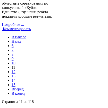
областные соревнования по
киокусинкай «Кубок
Единства», где наши ребята
показали хорошие результаты.
Подробнее ...
Комментировать
В начало
Назад
6
7
8
9
10
11
12
13
14
15
Вперед
В конец
Страница 11 из 118