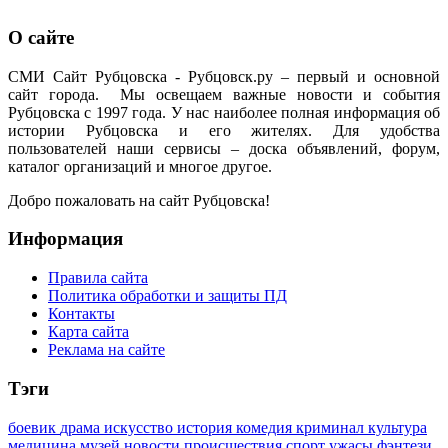
О сайте
СМИ Сайт Рубцовска - Рубцовск.ру – первый и основной
сайт города. Мы освещаем важные новости и события
Рубцовска с 1997 года. У нас наиболее полная информация об
истории Рубцовска и его жителях. Для удобства
пользователей наши сервисы – доска объявлений, форум,
каталог организаций и многое другое.
Добро пожаловать на сайт Рубцовска!
Информация
Правила сайта
Политика обработки и защиты ПД
Контакты
Карта сайта
Реклама на сайте
Тэги
боевик
драма
искусство
история
комедия
криминал
культура
медицина
музей
новости
происшествия
спорт
ужасы
фэнтези