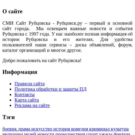
О сайте
СМИ Сайт Рубцовска - Рубцовск.ру – первый и основной
сайт города. Мы освещаем важные новости и события
Рубцовска с 1997 года. У нас наиболее полная информация об
истории Рубцовска и его жителях. Для удобства
пользователей наши сервисы – доска объявлений, форум,
каталог организаций и многое другое.
Добро пожаловать на сайт Рубцовска!
Информация
Правила сайта
Политика обработки и защиты ПД
Контакты
Карта сайта
Реклама на сайте
Тэги
боевик
драма
искусство
история
комедия
криминал
культура
медицина
музей
новости
происшествия
спорт
ужасы
фэнтези