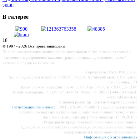
экшн
В галерее
18+
© 1997 - 2026 Все права защищены.
Полное или частичное копирование материалов сайта возможно только с
письменного разрешения администрации, а также с указанием прямой
активной ссылки на источник.
Учредитель: ЗАО «Рубцовск»
Адрес редакции и издателя: 658210, Россия, Алтайский край, г. Рубцовск,
пр-т Ленина, 171
Время работы редакции: пн.-чт., с 9.00 до 17.00, пт. с 9.00 до 13.00
Телефон редакции: +7 (38557) 444-74 | Факс: +7 (38557) 444-74 E-mail:
sale@rubtsovsk.ru
Главный редактор: Курков Андрей Юрьевич
Регистрационный номер
СМИ Эл № ФС77-66851 выдано федеральной
службой по надзору в сфере связи, информационных технологий и
массовых коммуникаций (Роскомнадзор) 15.08.2016 г.
Редакция не предоставляет справочной информации.
Редакция не несет ответственности за достоверность информации,
содержащейся в рекламных объявлениях.
Информация об ограничениях