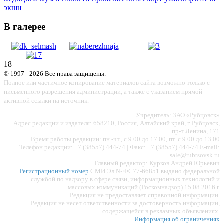
экшн
В галерее
18+
© 1997 - 2026 Все права защищены.
Полное или частичное копирование материалов сайта возможно только с
письменного разрешения администрации, а также с указанием прямой
активной ссылки на источник.
Учредитель: ЗАО «Рубцовск»
Адрес редакции и издателя: 658210, Россия, Алтайский край, г. Рубцовск,
пр-т Ленина, 171
Время работы редакции: пн.-чт., с 9.00 до 17.00, пт. с 9.00 до 13.00
Телефон редакции: +7 (38557) 444-74 | Факс: +7 (38557) 444-74 E-mail:
sale@rubtsovsk.ru
Главный редактор: Курков Андрей Юрьевич
Регистрационный номер
СМИ Эл № ФС77-66851 выдано федеральной
службой по надзору в сфере связи, информационных технологий и
массовых коммуникаций (Роскомнадзор) 15.08.2016 г.
Редакция не предоставляет справочной информации.
Редакция не несет ответственности за достоверность информации,
содержащейся в рекламных объявлениях.
Информация об ограничениях