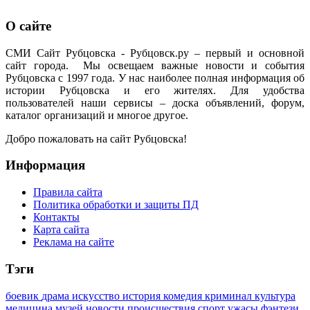
О сайте
СМИ Сайт Рубцовска - Рубцовск.ру – первый и основной
сайт города. Мы освещаем важные новости и события
Рубцовска с 1997 года. У нас наиболее полная информация об
истории Рубцовска и его жителях. Для удобства
пользователей наши сервисы – доска объявлений, форум,
каталог организаций и многое другое.
Добро пожаловать на сайт Рубцовска!
Информация
Правила сайта
Политика обработки и защиты ПД
Контакты
Карта сайта
Реклама на сайте
Тэги
боевик
драма
искусство
история
комедия
криминал
культура
медицина
музей
новости
происшествия
спорт
ужасы
фэнтези